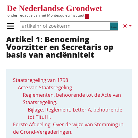
Overslaan en naar de inhoud gaan
De Nederlandse Grondwet
onder redactie van het
Montesquieu Instituut
Zoeken
Lichte
Primair menu tonen/verbergen
Artikel 1: Benoeming
Hoofdnavigatie
Voorzitter en Secretaris op
basis van anciënniteit
Staatsregeling van 1798
Acte van Staatsregeling.
Reglementen, behoorende tot de Acte van
Staatsregeling.
Bijlage. Reglement, Letter A, behoorende
tot Titul II.
Eerste Afdeeling. Over de wijze van Stemming in
de Grond-Vergaderingen.