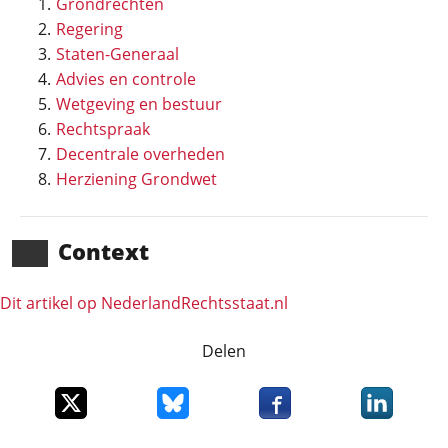
Grondrechten
Regering
Staten-Generaal
Advies en controle
Wetgeving en bestuur
Rechtspraak
Decentrale overheden
Herziening Grondwet
Context
Dit artikel op NederlandRechts­staat.nl
Delen
Deel dit item op X
Deel dit item op Bluesky
Deel dit item op Faceboo
Deel dit it