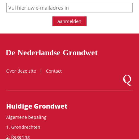
e-mail
aanmelden
De Nederlandse Grondwet
Over deze site
Contact
Logo Mon
Hoofdnavigatie
Huidige Grondwet
Algemene bepaling
1. Grondrechten
2. Regering