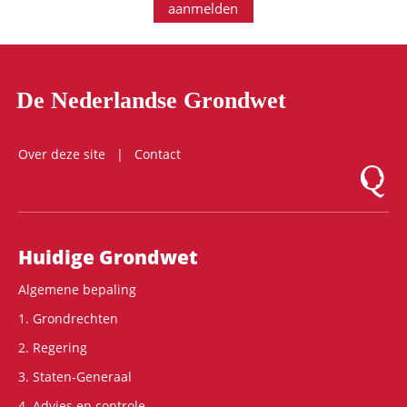
aanmelden
De Nederlandse Grondwet
Over deze site
Contact
Logo Mon
Hoofdnavigatie
Huidige Grondwet
Algemene bepaling
1. Grondrechten
2. Regering
3. Staten-Generaal
4. Advies en controle