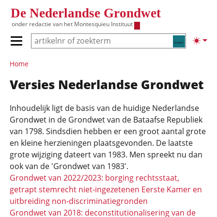
Overslaan en naar de inhoud gaan
De Nederlandse Grondwet
onder redactie van het
Montesquieu Instituut
Zoeken
Lichte
Primair menu tonen/verbergen
Hoofdnavigatie
Home
Versies Nederlandse Grondwet
Inhoudelijk ligt de basis van de huidige Nederlandse
Grondwet in de Grondwet van de Bataafse Republiek
van 1798. Sindsdien hebben er een groot aantal grote
en kleine herzieningen plaatsgevonden. De laatste
grote wijziging dateert van 1983. Men spreekt nu dan
ook van de 'Grondwet van 1983'.
Grondwet van 2022/2023: borging rechtsstaat,
getrapt stemrecht niet-ingezetenen Eerste Kamer en
uitbreiding non-discriminatiegronden
Grondwet van 2018: deconstitutionalisering van de