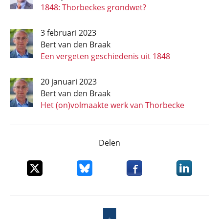
1848: Thorbeckes grondwet?
3 februari 2023
Bert van den Braak
Een vergeten geschiedenis uit 1848
20 januari 2023
Bert van den Braak
Het (on)volmaakte werk van Thorbecke
Delen
Deel dit item op X
Deel dit item op Bluesky
Deel dit item op Faceboo
Deel dit it