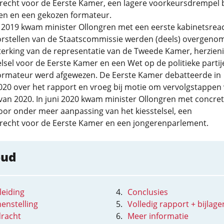
recht voor de Eerste Kamer, een lagere voorkeursdrempel b
gen en een gekozen formateur.
 2019 kwam minister Ollongren met een eerste kabinetsreac
orstellen van de Staatscommissie werden (deels) overgeno
terking van de representatie van de Tweede Kamer, herzien
elsel voor de Eerste Kamer en een Wet op de politieke partij
ormateur werd afgewezen. De Eerste Kamer debatteerde in
020 over het rapport en vroeg bij motie om vervolgstappen
van 2020. In juni 2020 kwam minister Ollongren met concre
or onder meer aanpassing van het kiesstelsel, een
recht voor de Eerste Kamer en een jongerenparlement.
oud
leiding
Conclusies
enstelling
Volledig rapport + bijlage
racht
Meer informatie