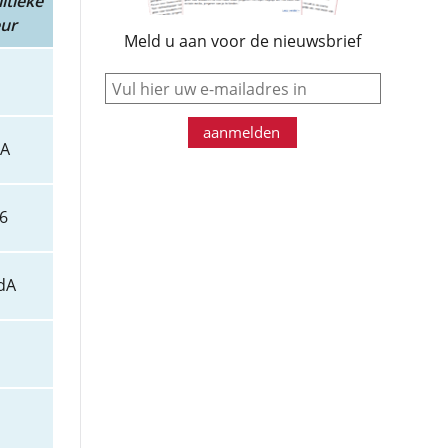
itieke
eur
Meld u aan voor de nieuwsbrief
e-mail
aanmelden
A
6
dA