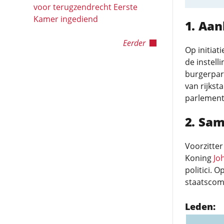
voor terugzendrecht Eerste
Kamer ingediend
Aan
Eerder
Op initia
de instel
burgerpart
van rijkst
parlement
Sam
Voorzitte
Koning
Jo
politici. 
staatscom
Leden: