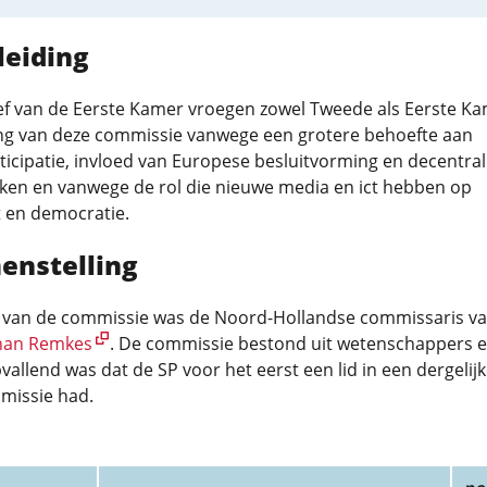
leiding
tief van de Eerste Kamer vroegen zowel Tweede als Eerste K
ling van deze commissie vanwege een grotere behoefte aan
icipatie, invloed van Europese besluitvorming en decentral
aken en vanwege de rol die nieuwe media en ict hebben op
 en democratie.
enstelling
r van de commissie was de Noord-Hollandse commissaris v
han Remkes
. De commissie bestond uit wetenschappers 
Opvallend was dat de SP voor het eerst een lid in een dergelij
missie had.