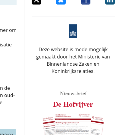
amer om
isatie
Deze website is mede mogelijk
gemaakt door het Ministerie van
Binnenlandse Zaken en
Koninkrijksrelaties.
an de
Nieuwsbrief
en oud-
De Hofvijver
ke