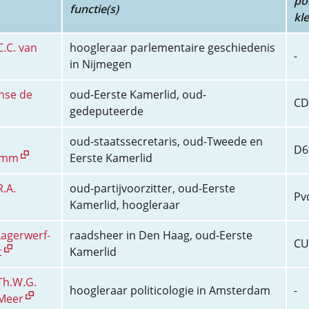
pol
functie(s)
kl
C.C. van
hoogleraar parlementaire geschiedenis
-
in Nijmegen
anse de
oud-Eerste Kamerlid, oud-
CD
gedeputeerde
oud-staatssecretaris, oud-Tweede en
D6
amm
Eerste Kamerlid
R.A.
oud-partijvoorzitter, oud-Eerste
Pv
Kamerlid, hoogleraar
Lagerwerf-
raadsheer in Den Haag, oud-Eerste
CU
t
Kamerlid
 Th.W.G.
hoogleraar politicologie in Amsterdam
-
 Meer