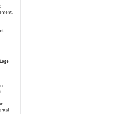
.
lement.
et
"Lage
an
t
on.
antal