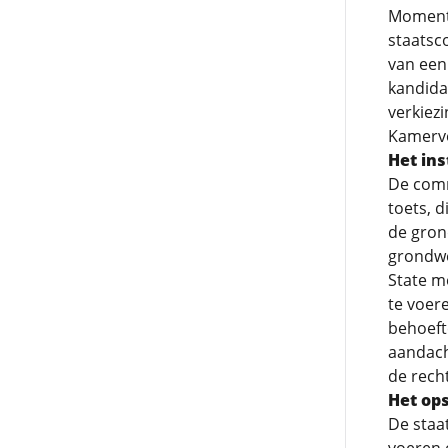
Momente
staatsc
van een
kandida
verkiez
Kamerve
Het ins
De commi
toets, 
de gron
grondwe
State m
te voer
behoeft
aandach
de rech
Het ops
De staa