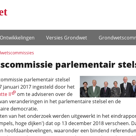
et
Ontwikke­lingen
Versies Grondwet
Grondwets­comm
wets­commissies
scommissie parlementair stel
commissie parlementair stelsel
 januari 2017 ingesteld door het
te II
om te adviseren over de
an veranderingen in het parlementaire stelsel en de
aire democratie.
aten van het onderzoek werden uitgewerkt in het eindrappo
mpels, hoge dijken') dat op 13 december 2018 verscheen. D
en hoofdaanbevelingen, waaronder een bindend referendu