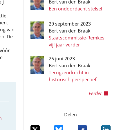
ij
Bert van den Braak
Een ondoordacht stelsel
tie.
men,
29 september 2023
ing van
Bert van den Braak
en. De
Staatscommissie-Remkes
vijf jaar verder
 vóór
te
26 juni 2023
Bert van den Braak
Terugzendrecht in
historisch perspectief
Eerder
Delen
n
Deel dit item op X
Deel dit item op Bluesky
Deel dit item op Facebo
Deel dit item