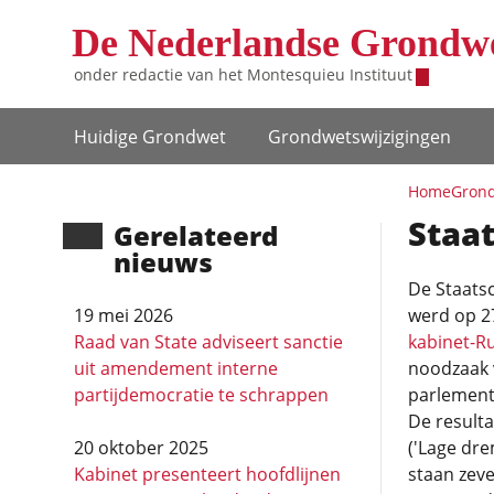
Overslaan en naar de inhoud gaan
De Nederlandse Grondw
onder redactie van het
Montesquieu Instituut
Hoofdnavigatie
Huidige Grondwet
Grondwets­wijzigingen
Home
Grond
Staat
Gerela­teerd
nieuws
De Staats
19 mei 2026
werd op 27
Raad van State adviseert sanctie
kabinet-Rut
uit amendement interne
noodzaak v
partijdemocratie te schrappen
parlement
De result
20 oktober 2025
('Lage dre
Kabinet presenteert hoofdlijnen
staan zev