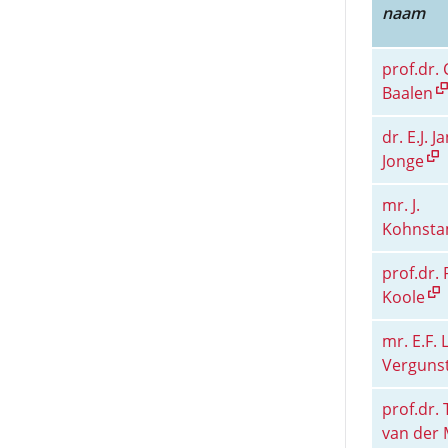
naam
prof.dr. 
Baalen
dr. E.J. J
Jonge
mr. J.
Kohnst
prof.dr. 
Koole
mr. E.F. 
Verguns
prof.dr.
van der