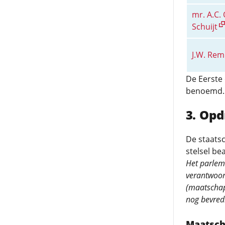
mr. A.C. 
Schuijt
J.W. Rem
De Eerste
benoemd.
Opd
De staats
stelsel be
Het parleme
verantwoord
(maatschapp
nog bevredi
Maatsch