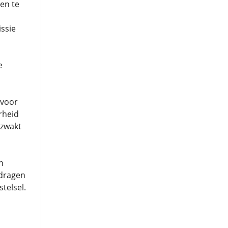
en te
ssie
e
rvoor
rheid
ezwakt
n
jdragen
telsel.