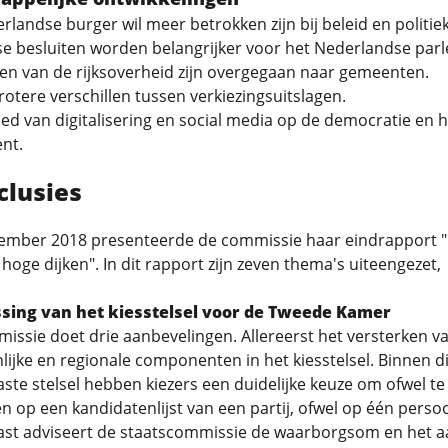
landse burger wil meer betrokken zijn bij beleid en politiek
e besluiten worden belangrijker voor het Nederlandse par
ken van de rijksoverheid zijn overgegaan naar gemeenten.
grotere verschillen tussen verkiezingsuitslagen.
oed van digitalisering en social media op de democratie en h
nt.
clusies
ember 2018 presenteerde de commissie haar eindrapport 
hoge dijken". In dit rapport zijn zeven thema's uiteengezet,
sing van het kiesstelsel voor de Tweede Kamer
issie doet drie aanbevelingen. Allereerst het versterken v
lijke en regionale componenten in het kiesstelsel. Binnen di
ste stelsel hebben kiezers een duidelijke keuze om ofwel te
 op een kandidatenlijst van een partij, ofwel op één perso
st adviseert de staatscommissie de waarborgsom en het a