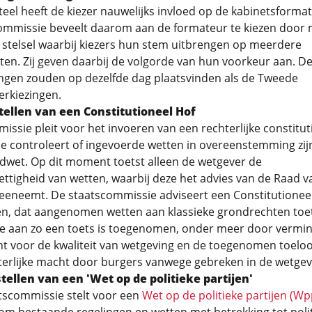
el heeft de kiezer nauwelijks invloed op de kabinetsformat
ommissie beveelt daarom aan de formateur te kiezen door 
 stelsel waarbij kiezers hun stem uitbrengen op meerdere
ten. Zij geven daarbij de volgorde van hun voorkeur aan. D
ingen zouden op dezelfde dag plaatsvinden als de Tweede
rkiezingen.
tellen van een Constitutioneel Hof
ssie pleit voor het invoeren van een rechterlijke constitut
die controleert of ingevoerde wetten in overeenstemming zij
dwet. Op dit moment toetst alleen de wetgever de
ttigheid van wetten, waarbij deze het advies van de Raad v
eeneemt. De staatscommissie adviseert een Constitutioneel
en, dat aangenomen wetten aan klassieke grondrechten toet
e aan zo een toets is toegenomen, onder meer door vermi
t voor de kwaliteit van wetgeving en de toegenomen toeloo
terlijke macht door burgers vanwege gebreken in de wetgev
tellen van een 'Wet op de politieke partijen'
tscommissie stelt voor een
Wet op de politieke partijen (Wp