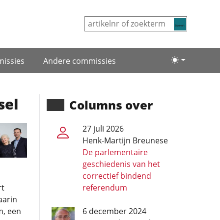
Zoeken
issies
Andere commissies
Lichte/donke
sel
Columns over
27 juli 2026
Henk-Martijn Breunese
De parlementaire
geschiedenis van het
correctief bindend
rt
referendum
aarin
m, een
6 december 2024