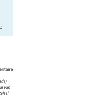
D
entaire
ede)
al van
elsel