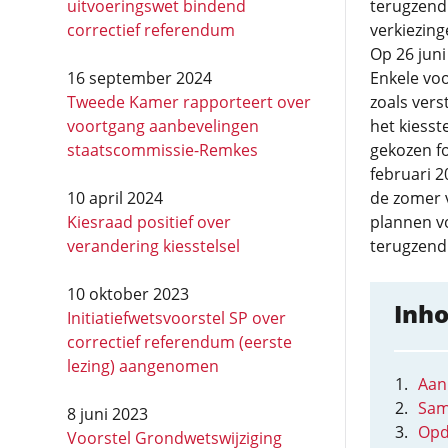
uitvoeringswet bindend
terugzend
correctief referendum
verkiezin
Op 26 juni
16 september 2024
Enkele vo
Tweede Kamer rapporteert over
zoals vers
voortgang aanbevelingen
het kiesst
staatscommissie-Remkes
gekozen f
februari 2
10 april 2024
de zomer 
Kiesraad positief over
plannen vo
verandering kiesstelsel
terugzend
10 oktober 2023
Inh
Initiatiefwetsvoorstel SP over
correctief referendum (eerste
lezing) aangenomen
Aan
Sam
8 juni 2023
Opd
Voorstel Grondwetswijziging