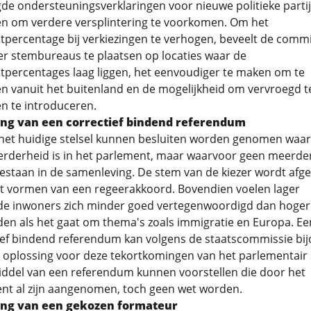
de ondersteuningsverklaringen voor nieuwe politieke partij
n om verdere versplintering te voorkomen. Om het
percentage bij verkiezingen te verhogen, beveelt de commi
r stembureaus te plaatsen op locaties waar de
percentages laag liggen, het eenvoudiger te maken om te
 vanuit het buitenland en de mogelijkheid om vervroegd t
 te introduceren.
ing van een correctief bindend referendum
het huidige stelsel kunnen besluiten worden genomen waa
rderheid is in het parlement, maar waarvoor geen meerde
 bestaan in de samenleving. De stem van de kiezer wordt afg
t vormen van een regeerakkoord. Bovendien voelen lager
de inwoners zich minder goed vertegenwoordigd dan hoger
den als het gaat om thema's zoals immigratie en Europa. Ee
ief bindend referendum kan volgens de staatscommissie bi
 oplossing voor deze tekortkomingen van het parlementair s
ddel van een referendum kunnen voorstellen die door het
nt al zijn aangenomen, toch geen wet worden.
ing van een gekozen formateur