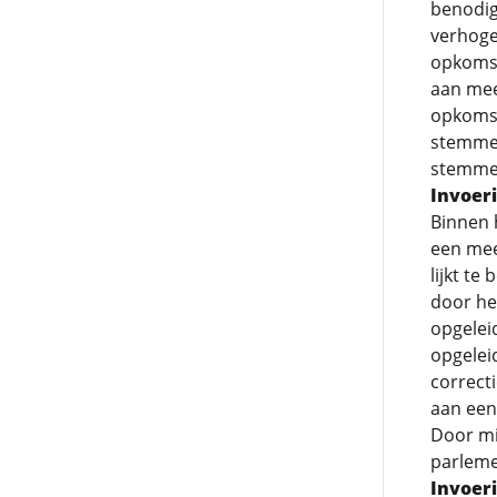
benodig
verhoge
opkomst
aan mee
opkomst
stemmen
stemmen
Invoer
Binnen 
een mee
lijkt te
door he
opgelei
opgelei
correct
aan een
Door mi
parleme
Invoer