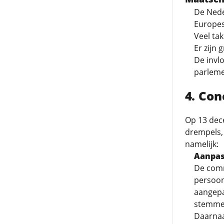
De Neder
Europes
Veel ta
Er zijn 
De invl
parleme
Con
Op 13 dec
drempels, 
namelijk:
Aanpas
De comm
persoon
aangepa
stemmen
Daarnaa