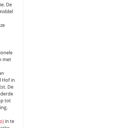
ie. De
middel
eze
ionele
n met
an
 Hof in
st. De
nderde
p tot
ing.
p)
in te