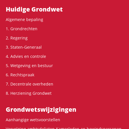
Hoofdnavigatie
Huidige Grondwet
Algemene bepaling
1. Grondrechten
2. Regering
3. Staten-Generaal
4. Advies en controle
5. Wetgeving en bestuur
6. Rechtspraak
7. Decentrale overheden
8. Herziening Grondwet
Grondwets­wijzigingen
Aanhangige wetsvoorstellen
Vervolging ambtsdelicten Kamerleden en bewindspersonen