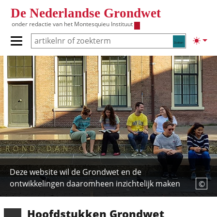
Overslaan en naar de inhoud gaan
De Nederlandse Grondwet
onder redactie van het
Montesquieu Instituut
Zoeken
Lichte
Primair menu tonen/verbergen
Hoofdnavigatie
Deze website wil de Grondwet en de
ontwikkelingen daaromheen inzichtelijk
maken
©
Hoofd­stukken Grondwet