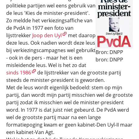
politieke partijen wel eens gebruik van
de leus 'Kies de minister-president'.
Zo meldde het verkiezingsaffiche van
de PvdA in 1977 een foto van
lijsttrekker
Joop den Uyl
met daarop
deze leus. Ook nadien wordt deze leus
bij verkiezingscampagnes wel gebruikt
Bron: DNPP
- ook in de pers - maar het is een
bron: DNPP
misleidende leus. Wel is het zo dat
sinds 1986
de lijsttrekker van de grootste partij
steeds de minister-president is geworden.
Met de leus wordt eigenlijk bedoeld: stem op mijn
partij, dan wordt mijn partij misschien wel de grootste
partij zodat ik misschien wel de minister-president
word. In 1977 is dat juist niet gebeurd. De PvdA werd
wel de grootste partij maar na een lange
formatiepoging kwam er geen kabinet-Den Uyl-II maar
een kabinet-Van Agt.