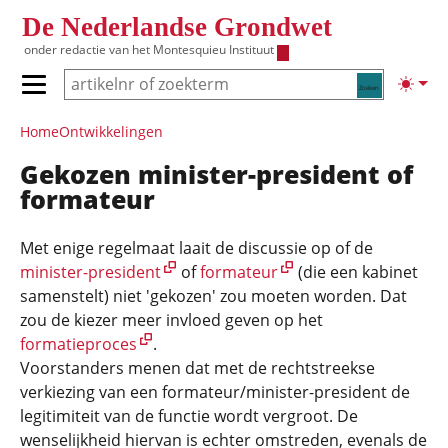
Overslaan en naar de inhoud gaan
De Nederlandse Grondwet
onder redactie van het
Montesquieu Instituut
Zoeken
Lichte
Primair menu tonen/verbergen
Hoofdnavigatie
Home
Ontwikke­lingen
Gekozen minister-president of
formateur
Met enige regelmaat laait de discussie op of de
minister-president
of
formateur
(die een kabinet
samenstelt) niet 'gekozen' zou moeten worden. Dat
zou de kiezer meer invloed geven op het
formatieproces
.
Voorstanders menen dat met de rechtstreekse
verkiezing van een formateur/minister-president de
legitimiteit van de functie wordt vergroot. De
wenselijkheid hiervan is echter omstreden, evenals de