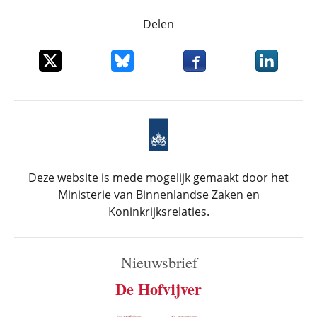
Delen
Deel dit item op X
Deel dit item op Bluesky
Deel dit item op Faceboo
Deel dit it
Deze website is mede mogelijk gemaakt door het
Ministerie van Binnenlandse Zaken en
Koninkrijksrelaties.
Nieuwsbrief
De Hofvijver