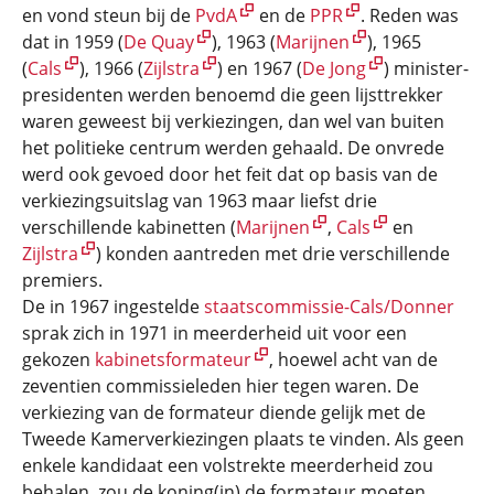
en vond steun bij de
PvdA
en de
PPR
. Reden was
dat in 1959 (
De Quay
), 1963 (
Marijnen
), 1965
(
Cals
), 1966 (
Zijlstra
) en 1967 (
De Jong
) minister-
presidenten werden benoemd die geen lijsttrekker
waren geweest bij verkiezingen, dan wel van buiten
het politieke centrum werden gehaald. De onvrede
werd ook gevoed door het feit dat op basis van de
verkiezingsuitslag van 1963 maar liefst drie
verschillende kabinetten (
Marijnen
,
Cals
en
Zijlstra
) konden aantreden met drie verschillende
premiers.
De in 1967 ingestelde
staatscommissie-Cals/Donner
sprak zich in 1971 in meerderheid uit voor een
gekozen
kabinetsformateur
, hoewel acht van de
zeventien commissieleden hier tegen waren. De
verkiezing van de formateur diende gelijk met de
Tweede Kamerverkiezingen plaats te vinden. Als geen
enkele kandidaat een volstrekte meerderheid zou
behalen, zou de koning(in) de formateur moeten