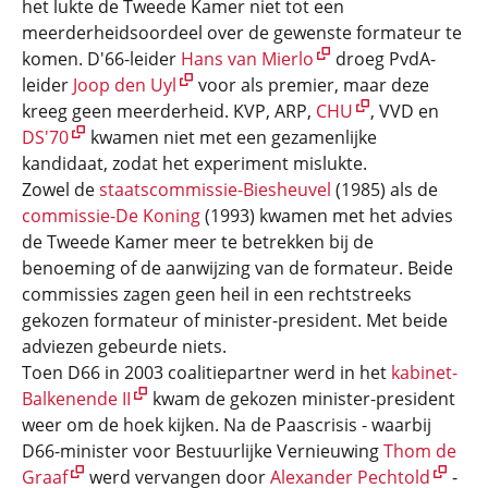
het lukte de Tweede Kamer niet tot een
meerderheidsoordeel over de gewenste formateur te
komen. D'66-leider
Hans van Mierlo
droeg PvdA-
leider
Joop den Uyl
voor als premier, maar deze
kreeg geen meerderheid. KVP, ARP,
CHU
, VVD en
DS'70
kwamen niet met een gezamenlijke
kandidaat, zodat het experiment mislukte.
Zowel de
staatscommissie-Biesheuvel
(1985) als de
commissie-De Koning
(1993) kwamen met het advies
de Tweede Kamer meer te betrekken bij de
benoeming of de aanwijzing van de formateur. Beide
commissies zagen geen heil in een rechtstreeks
gekozen formateur of minister-president. Met beide
adviezen gebeurde niets.
Toen D66 in 2003 coalitiepartner werd in het
kabinet-
Balkenende II
kwam de gekozen minister-president
weer om de hoek kijken. Na de Paascrisis - waarbij
D66-minister voor Bestuurlijke Vernieuwing
Thom de
Graaf
werd vervangen door
Alexander Pechtold
-