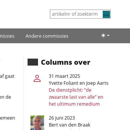
Zoeken
issies
Andere commissies
Lichte/donke
r
Columns over
af gaat
31 maart 2025
Yvette Foliant en Joep Aarts
De dienstplicht: “de
en de
zwaarste last van alle” en
het ultimum remedium
lgemeen
26 juni 2023
Bert van den Braak