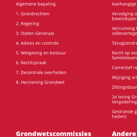
Algemene bepaling
Aanhangige 
1. Grondrechten
Vervolging 
bewindspers
2. Regering
Verruiming t
3. Staten-Generaal
volksverteg
4. Advies en controle
Terugzendre
5. Wetgeving en bestuur
Recht op ee
familieleven
6. Rechtspraak
Correctief 
7. Decentrale overheden
Wijziging ar
8. Herziening Grondwet
Zittingsduu
2e lezing G
Vergadering
Gestrande g
heden)
Grondwets­commissies
Andere