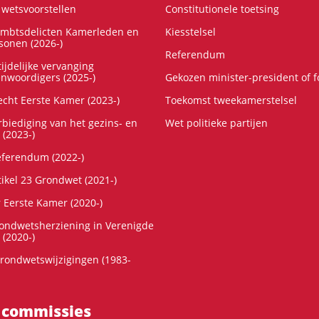
wetsvoorstellen
Constitutionele toetsing
ambtsdelicten Kamerleden en
Kiesstelsel
onen (2026-)
Referendum
ijdelijke vervanging
enwoordigers (2025-)
Gekozen minister-president of 
cht Eerste Kamer (2023-)
Toekomst tweekamerstelsel
rbiediging van het gezins- en
Wet politieke partijen
 (2023-)
referendum (2022-)
tikel 23 Grondwet (2021-)
r Eerste Kamer (2020-)
rondwetsherziening in Verenigde
 (2020-)
rondwetswijzigingen (1983-
 commissies