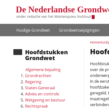
Overslaan en naar de inhoud gaan
De Nederlandse Grondw
onder redactie van het
Montesquieu Instituut
Hoofdnavigatie
Huidige Grondwet
Grondwets­wijzigingen
Home
Huidi
Hoof
Hoofd­stukken
Grondwet
Hoofdstuk
Algemene bepaling
over de p
onderwerp
Grondrechten
In de eers
Regering
hoofdzake
Staten-Generaal
geregeld. 
Advies en controle
maatregel
Wetgeving en bestuur
verbinden
Rechtspraak