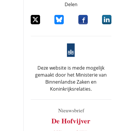
Delen
Deel dit item op X
Deel dit item op Bluesky
Deel dit item op Facebo
Deel dit item
Deze website is mede mogelijk
gemaakt door het Ministerie van
Binnenlandse Zaken en
Koninkrijksrelaties.
Nieuwsbrief
De Hofvijver