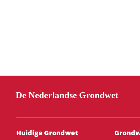
De Nederlandse Grondwet
Hoofdnavigatie
Huidige Grondwet
Grondwe