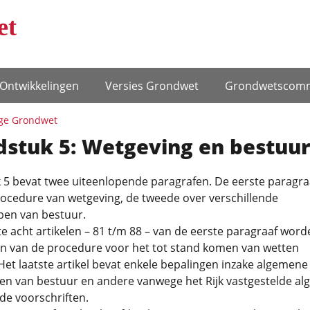
et
Ontwikke­lingen
Versies Grondwet
Grondwets­comm
ge Grondwet
dstuk 5: Wetgeving en bestuu
 5 bevat twee uiteenlopende paragrafen. De eerste paragra
rocedure van wetgeving, de tweede over verschillende
en van bestuur.
te acht artikelen – 81 t/m 88 – van de eerste paragraaf word
n van de procedure voor het tot stand komen van wetten
Het laatste artikel bevat enkele bepalingen inzake algemene
en van bestuur en andere vanwege het Rijk vastgestelde a
de voorschriften.