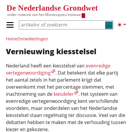
Overslaan en naar de inhoud gaan
De Nederlandse Grondwet
onder redactie van het
Montesquieu Instituut
Zoeken
Lichte
Primair menu tonen/verbergen
Hoofdnavigatie
Home
Ontwikke­lingen
Vernieuwing kiesstelsel
Nederland heeft een kiesstelsel van
evenredige
vertegenwoordiging
. Dat betekent dat elke partij
het aantal zetels in het parlement krijgt dat
overeenkomt met het percentage stemmen, met
inachtneming van de
kiesdeler
. Het systeem van
evenredige vertegenwoordiging kent verschillende
voordelen, maar onderdelen van het Nederlandse
kiesstelsel staan regelmatig ter discussie. Veel van die
debatten hebben te maken met de verhouding tussen
kiezer en gekozene.