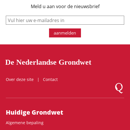
Meld u aan voor de nieuwsbrief
e-mail
aanmelden
De Nederlandse Grondwet
Over deze site
Contact
Logo Mon
Hoofdnavigatie
Huidige Grondwet
Algemene bepaling