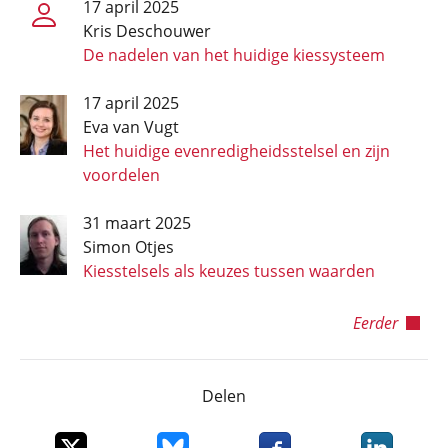
17 april 2025
Kris Deschouwer
De nadelen van het huidige kiessysteem
17 april 2025
Eva van Vugt
Het huidige evenredigheids­stelsel en zijn
voordelen
31 maart 2025
Simon Otjes
Kiesstelsels als keuzes tussen waarden
Eerder
Delen
Deel dit item op X
Deel dit item op Bluesky
Deel dit item op Faceboo
Deel dit it