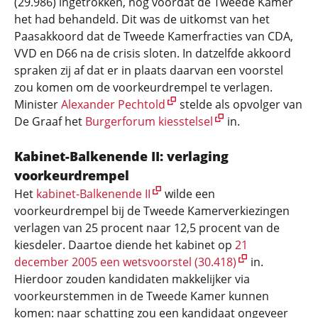
(29.986) ingetrokken, nog voordat de Tweede Kamer
het had behandeld. Dit was de uitkomst van het
Paasakkoord dat de Tweede Kamerfracties van CDA,
VVD en D66 na de crisis sloten. In datzelfde akkoord
spraken zij af dat er in plaats daarvan een voorstel
zou komen om de voorkeurdrempel te verlagen.
Minister
Alexander Pechtold
stelde als opvolger van
De Graaf het
Burgerforum kiesstelsel
in.
Kabinet-Balkenende II: verlaging
voorkeurdrempel
Het
kabinet-Balkenende II
wilde een
voorkeurdrempel bij de Tweede Kamerverkiezingen
verlagen van 25 procent naar 12,5 procent van de
kiesdeler. Daartoe diende het kabinet op
21
december 2005 een wetsvoorstel (30.418)
in.
Hierdoor zouden kandidaten makkelijker via
voorkeurstemmen in de Tweede Kamer kunnen
komen: naar schatting zou een kandidaat ongeveer