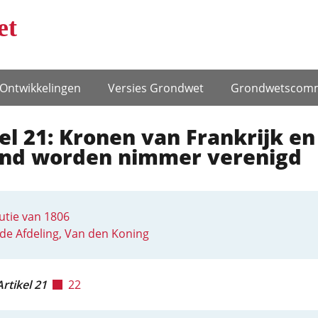
et
Ontwikke­lingen
Versies Grondwet
Grondwets­comm
el 21: Kronen van Frankrijk en
and worden nimmer verenigd
utie van 1806
e Afdeling, Van den Koning
Artikel 21
22