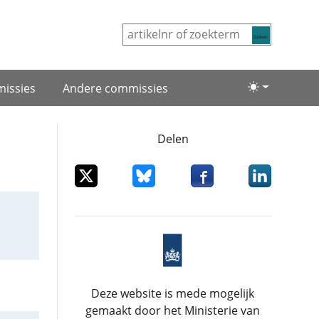
Zoeken
issies
Andere commissies
Lichte/donke
Delen
Deel dit item op X
Deel dit item op Bluesky
Deel dit item op Facebo
Deel dit item
Deze website is mede mogelijk
gemaakt door het Ministerie van