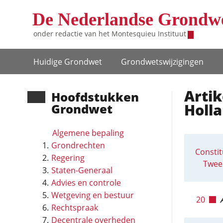
Overslaan en naar de inhoud gaan
De Nederlandse Grondw
onder redactie van het
Montesquieu Instituut
Hoofdnavigatie
Huidige Grondwet
Grondwets­wijzigingen
Artik
Hoofd­stukken
Holl
Grondwet
Algemene bepaling
Grondrechten
Constit
Regering
Tweed
Staten-Generaal
Advies en controle
Wetgeving en bestuur
20
Rechtspraak
Decentrale overheden