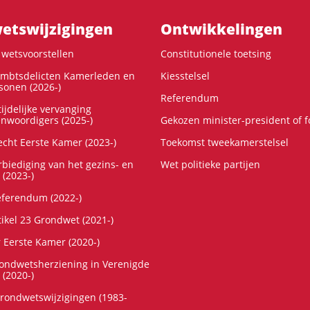
ts­wijzigingen
Ontwikke­lingen
wetsvoorstellen
Constitutionele toetsing
ambtsdelicten Kamerleden en
Kiesstelsel
onen (2026-)
Referendum
ijdelijke vervanging
enwoordigers (2025-)
Gekozen minister-president of 
cht Eerste Kamer (2023-)
Toekomst tweekamerstelsel
rbiediging van het gezins- en
Wet politieke partijen
 (2023-)
referendum (2022-)
tikel 23 Grondwet (2021-)
r Eerste Kamer (2020-)
rondwetsherziening in Verenigde
 (2020-)
rondwetswijzigingen (1983-