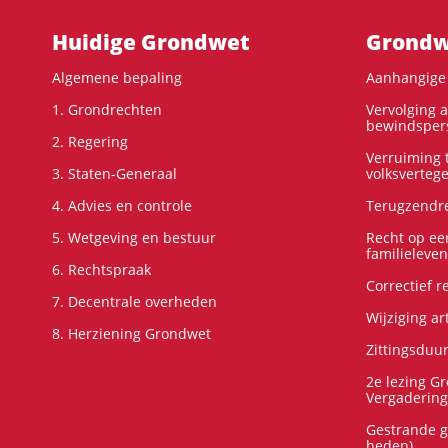
Hoofdnavigatie
Huidige Grondwet
Grondwe
Algemene bepaling
Aanhangige 
1. Grondrechten
Vervolging 
bewindspers
2. Regering
Verruiming t
3. Staten-Generaal
volksverteg
4. Advies en controle
Terugzendre
5. Wetgeving en bestuur
Recht op ee
familieleven
6. Rechtspraak
Correctief 
7. Decentrale overheden
Wijziging ar
8. Herziening Grondwet
Zittingsduu
2e lezing G
Vergadering
Gestrande g
heden)