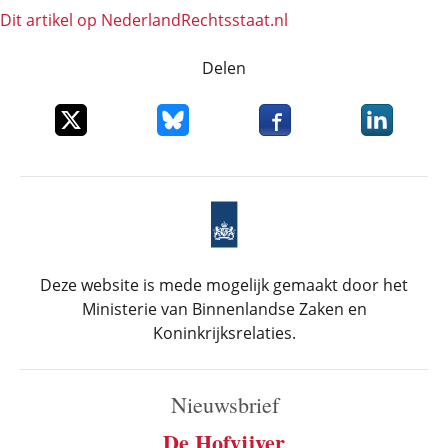
Dit artikel op NederlandRechts­staat.nl
Delen
Deel dit item op X
Deel dit item op Bluesky
Deel dit item op Faceboo
Deel dit it
Deze website is mede mogelijk gemaakt door het
Ministerie van Binnenlandse Zaken en
Koninkrijksrelaties.
Nieuwsbrief
De Hofvijver