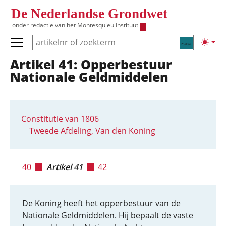
Overslaan en naar de inhoud gaan
De Nederlandse Grondwet
onder redactie van het
Montesquieu Instituut
Zoeken
Lichte
Primair menu tonen/verbergen
Artikel 41: Opperbestuur
Hoofdnavigatie
Nationale Geldmiddelen
Constitutie van 1806
Tweede Afdeling, Van den Koning
40
Artikel 41
42
De Koning heeft het opperbestuur van de
Nationale Geldmiddelen. Hij bepaalt de vaste