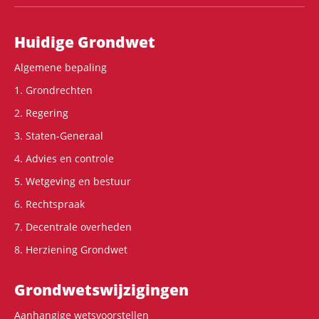
Hoofdnavigatie
Huidige Grondwet
Algemene bepaling
1. Grondrechten
2. Regering
3. Staten-Generaal
4. Advies en controle
5. Wetgeving en bestuur
6. Rechtspraak
7. Decentrale overheden
8. Herziening Grondwet
Grondwets­wijzigingen
Aanhangige wetsvoorstellen