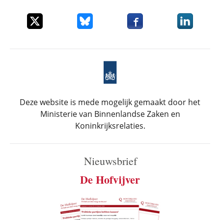
Deel dit item op X
Deel dit item op Bluesky
Deel dit item op Faceboo
Deel dit it
Deze website is mede mogelijk gemaakt door het
Ministerie van Binnenlandse Zaken en
Koninkrijksrelaties.
Nieuwsbrief
De Hofvijver