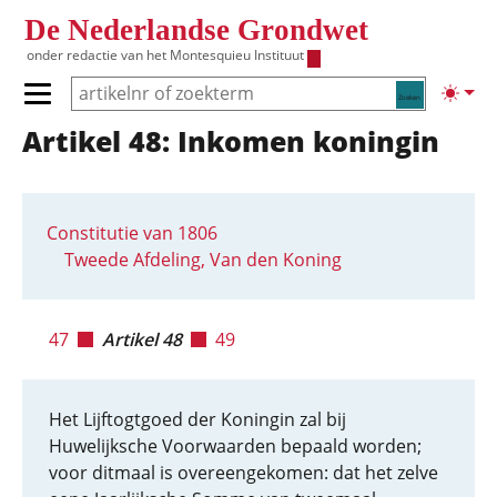
Overslaan en naar de inhoud gaan
De Nederlandse Grondwet
onder redactie van het
Montesquieu Instituut
Zoeken
Lichte
Primair menu tonen/verbergen
Artikel 48: Inkomen koningin
Hoofdnavigatie
Constitutie van 1806
Tweede Afdeling, Van den Koning
47
Artikel 48
49
Het Lijftogtgoed der Koningin zal bij
Huwelijksche Voorwaarden bepaald worden;
voor ditmaal is overeengekomen: dat het zelve