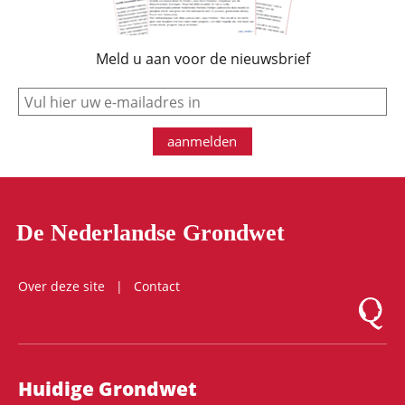
Meld u aan voor de nieuwsbrief
e-mail
aanmelden
De Nederlandse Grondwet
Over deze site
Contact
Logo Mon
Hoofdnavigatie
Huidige Grondwet