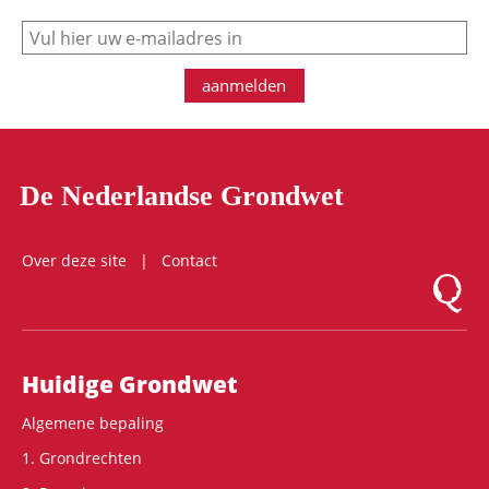
e-mail
aanmelden
De Nederlandse Grondwet
Over deze site
Contact
Logo Mon
Hoofdnavigatie
Huidige Grondwet
Algemene bepaling
1. Grondrechten