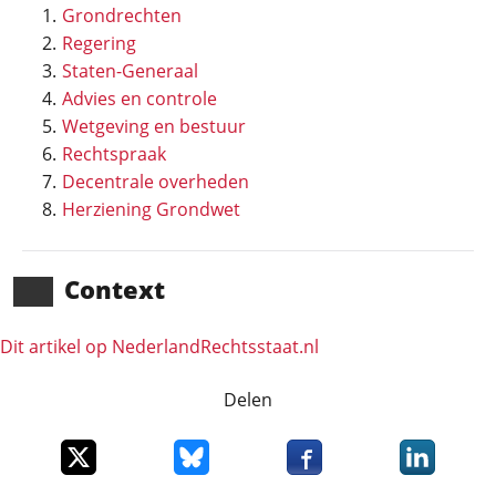
Grondrechten
Regering
Staten-Generaal
Advies en controle
Wetgeving en bestuur
Rechtspraak
Decentrale overheden
Herziening Grondwet
Context
Dit artikel op NederlandRechts­staat.nl
Delen
Deel dit item op X
Deel dit item op Bluesky
Deel dit item op Faceboo
Deel dit it