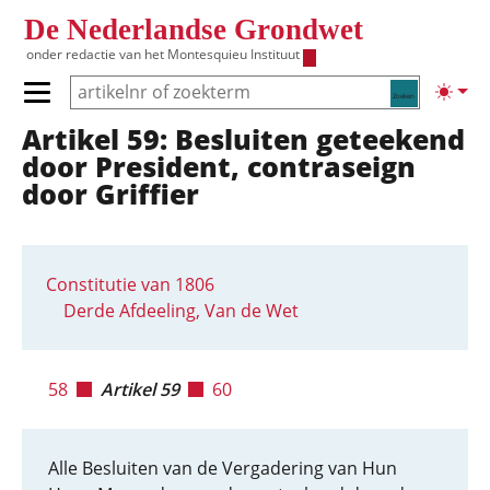
Overslaan en naar de inhoud gaan
De Nederlandse Grondwet
onder redactie van het
Montesquieu Instituut
Zoeken
Lichte
Primair menu tonen/verbergen
Artikel 59: Besluiten geteekend
Hoofdnavigatie
door President, contraseign
door Griffier
Constitutie van 1806
Derde Afdeeling, Van de Wet
58
Artikel 59
60
Alle Besluiten van de Vergadering van Hun