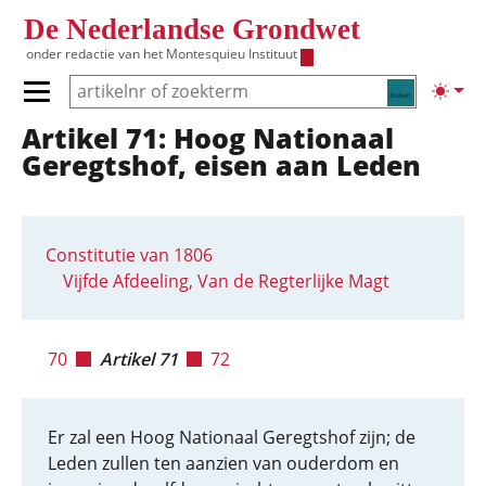
Overslaan en naar de inhoud gaan
De Nederlandse Grondwet
onder redactie van het
Montesquieu Instituut
Zoeken
Lichte
Primair menu tonen/verbergen
Artikel 71: Hoog Nationaal
Hoofdnavigatie
Geregtshof, eisen aan Leden
Constitutie van 1806
Vijfde Afdeeling, Van de Regterlijke Magt
70
Artikel 71
72
Er zal een Hoog Nationaal Geregtshof zijn; de
Leden zullen ten aanzien van ouderdom en