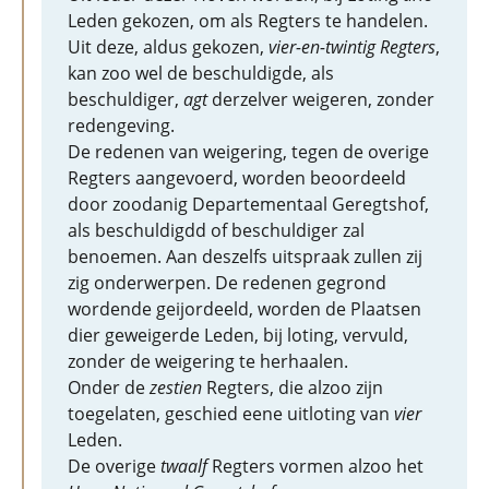
Leden gekozen, om als Regters te handelen.
Uit deze, aldus gekozen,
vier-en-twintig Regters
,
kan zoo wel de beschuldigde, als
beschuldiger,
agt
derzelver weigeren, zonder
redengeving.
De redenen van weigering, tegen de overige
Regters aangevoerd, worden beoordeeld
door zoodanig Departementaal Geregtshof,
als beschuldigdd of beschuldiger zal
benoemen. Aan deszelfs uitspraak zullen zij
zig onderwerpen. De redenen gegrond
wordende geijordeeld, worden de Plaatsen
dier geweigerde Leden, bij loting, vervuld,
zonder de weigering te herhaalen.
Onder de
zestien
Regters, die alzoo zijn
toegelaten, geschied eene uitloting van
vier
Leden.
De overige
twaalf
Regters vormen alzoo het