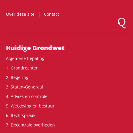
Over deze site
Contact
Logo Mon
Hoofdnavigatie
Huidige Grondwet
Algemene bepaling
1. Grondrechten
2. Regering
3. Staten-Generaal
4. Advies en controle
5. Wetgeving en bestuur
6. Rechtspraak
7. Decentrale overheden