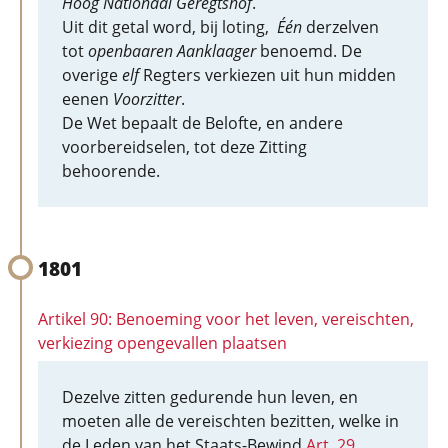
Hoog Nationaal Geregtshof
.
Uit dit getal word, bij loting,
Één
derzelven
tot
openbaaren Aanklaager
benoemd. De
overige
elf
Regters verkiezen uit hun midden
eenen
Voorzitter
.
De Wet bepaalt de Belofte, en andere
voorbereidselen, tot deze Zitting
behoorende.
1801
Artikel 90: Benoeming voor het leven, vereischten,
verkiezing opengevallen plaatsen
Dezelve zitten gedurende hun leven, en
moeten alle de vereischten bezitten, welke in
de Leden van het Staats-Bewind
Art. 29