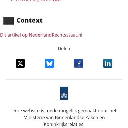
Context
Dit artikel op NederlandRechts­staat.nl
Delen
Deel dit item op X
Deel dit item op Bluesky
Deel dit item op Faceboo
Deel dit it
Deze website is mede mogelijk gemaakt door het
Ministerie van Binnenlandse Zaken en
Koninkrijksrelaties.