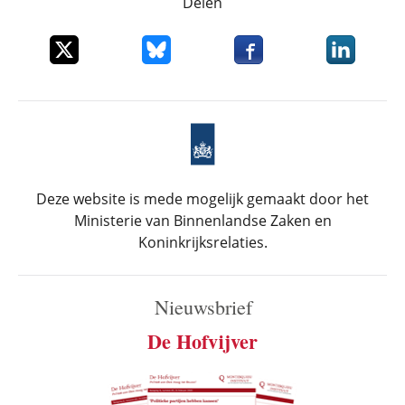
Delen
Deel dit item op X
Deel dit item op Bluesky
Deel dit item op Faceboo
Deel dit it
Deze website is mede mogelijk gemaakt door het
Ministerie van Binnenlandse Zaken en
Koninkrijksrelaties.
Nieuwsbrief
De Hofvijver