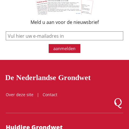
Meld u aan voor de nieuwsbrief
e-mail
aanmelden
De Nederlandse Grondwet
Over deze site
Contact
Logo Mon
Hoofdnavigatie
Huidige Grondwet