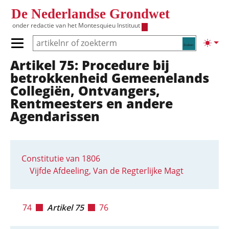
Overslaan en naar de inhoud gaan
De Nederlandse Grondwet
onder redactie van het
Montesquieu Instituut
Zoeken
Lichte
Primair menu tonen/verbergen
Artikel 75: Procedure bij
Hoofdnavigatie
betrokkenheid Gemeenelands
Collegiën, Ontvangers,
Rentmeesters en andere
Agendarissen
Constitutie van 1806
Vijfde Afdeeling, Van de Regterlijke Magt
74
Artikel 75
76