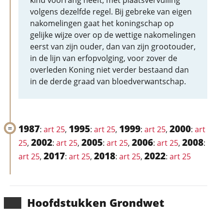
kind voorrang heeft, met plaatsvervulling
volgens dezelfde regel. Bij gebreke van eigen
nakomelingen gaat het koningschap op
gelijke wijze over op de wettige nakomelingen
eerst van zijn ouder, dan van zijn grootouder,
in de lijn van erfopvolging, voor zover de
overleden Koning niet verder bestaand dan
in de derde graad van bloedverwantschap.
1987
1995
1999
2000
:
art 25
,
:
art 25
,
:
art 25
,
:
art
2002
2005
2006
2008
25
,
:
art 25
,
:
art 25
,
:
art 25
,
:
2017
2018
2022
art 25
,
:
art 25
,
:
art 25
,
:
art 25
Hoofd­stukken Grondwet