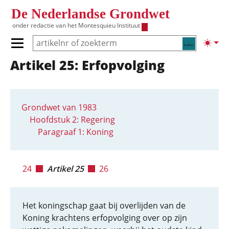
Overslaan en naar de inhoud gaan
De Nederlandse Grondwet
onder redactie van het
Montesquieu Instituut
Zoeken
Lichte
Primair menu tonen/verbergen
Artikel 25: Erfopvolging
Hoofdnavigatie
Grondwet van 1983
Hoofdstuk 2: Regering
Paragraaf 1: Koning
24
Artikel 25
26
Het koningschap gaat bij overlijden van de
Koning krachtens erfopvolging over op zijn