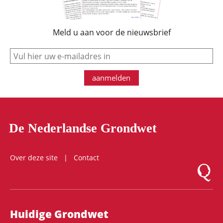
Meld u aan voor de nieuwsbrief
e-mail
aanmelden
De Nederlandse Grondwet
Over deze site
Contact
Logo Mon
Hoofdnavigatie
Huidige Grondwet