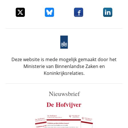
Deel dit item op X
Deel dit item op Bluesky
Deel dit item op Faceboo
Deel dit it
Deze website is mede mogelijk gemaakt door het
Ministerie van Binnenlandse Zaken en
Koninkrijksrelaties.
Nieuwsbrief
De Hofvijver