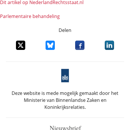
Dit artikel op NederlandRechts­staat.nl
Parlementaire behandeling
Delen
Deel dit item op X
Deel dit item op Bluesky
Deel dit item op Faceboo
Deel dit it
Deze website is mede mogelijk gemaakt door het
Ministerie van Binnenlandse Zaken en
Koninkrijksrelaties.
Nieuwsbrief