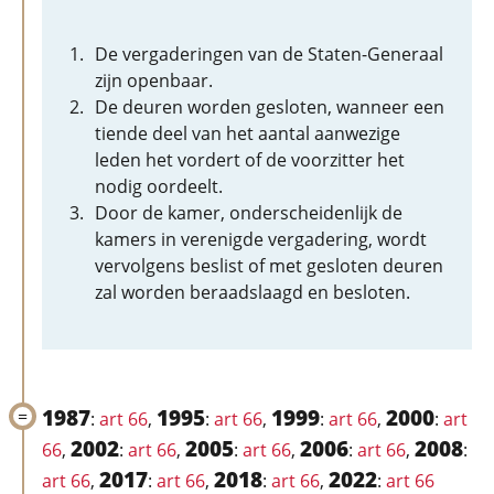
De vergaderingen van de Staten-Generaal
zijn openbaar.
De deuren worden gesloten, wanneer een
tiende deel van het aantal aanwezige
leden het vordert of de voorzitter het
nodig oordeelt.
Door de kamer, onderscheidenlijk de
kamers in verenigde vergadering, wordt
vervolgens beslist of met gesloten deuren
zal worden beraadslaagd en besloten.
1987
1995
1999
2000
:
art 66
,
:
art 66
,
:
art 66
,
:
art
2002
2005
2006
2008
66
,
:
art 66
,
:
art 66
,
:
art 66
,
:
2017
2018
2022
art 66
,
:
art 66
,
:
art 66
,
:
art 66