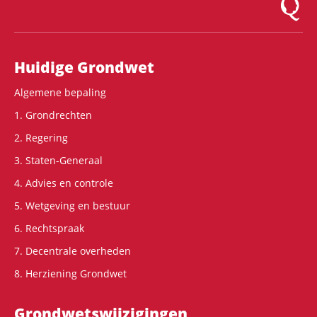
Logo Mon
Hoofdnavigatie
Huidige Grondwet
Algemene bepaling
1. Grondrechten
2. Regering
3. Staten-Generaal
4. Advies en controle
5. Wetgeving en bestuur
6. Rechtspraak
7. Decentrale overheden
8. Herziening Grondwet
Grondwets­wijzigingen