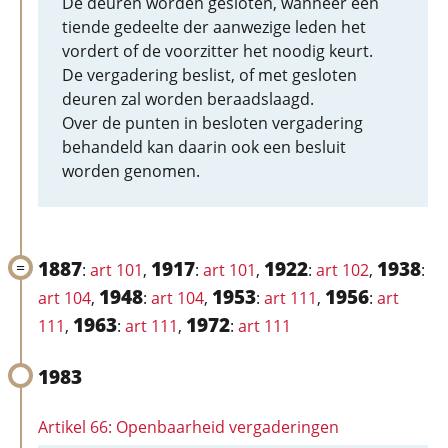
De deuren worden gesloten, wanneer een
tiende gedeelte der aanwezige leden het
vordert of de voorzitter het noodig keurt.
De vergadering beslist, of met gesloten
deuren zal worden beraadslaagd.
Over de punten in besloten vergadering
behandeld kan daarin ook een besluit
worden genomen.
1887
1917
1922
1938
:
art 101
,
:
art 101
,
:
art 102
,
:
1948
1953
1956
art 104
,
:
art 104
,
:
art 111
,
:
art
1963
1972
111
,
:
art 111
,
:
art 111
1983
Artikel 66: Openbaarheid vergaderingen