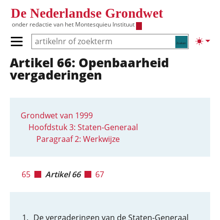
Overslaan en naar de inhoud gaan
De Nederlandse Grondwet
onder redactie van het
Montesquieu Instituut
Zoeken
Lichte
Primair menu tonen/verbergen
Artikel 66: Openbaarheid
Hoofdnavigatie
vergaderingen
Grondwet van 1999
Hoofdstuk 3: Staten-Generaal
Paragraaf 2: Werkwijze
65
Artikel 66
67
De vergaderingen van de Staten-Generaal