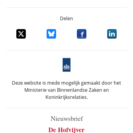
Delen
Deel dit item op X
Deel dit item op Bluesky
Deel dit item op Faceboo
Deel dit it
Deze website is mede mogelijk gemaakt door het
Ministerie van Binnenlandse Zaken en
Koninkrijksrelaties.
Nieuwsbrief
De Hofvijver