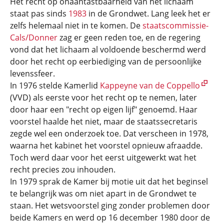
Het recht op onaantastbaarheid van het lichaam
staat pas sinds
1983
in de Grondwet. Lang leek het er
zelfs helemaal niet in te komen. De
staatscommissie-
Cals/Donner
zag er geen reden toe, en de regering
vond dat het lichaam al voldoende beschermd werd
door het recht op eerbiediging van de persoonlijke
levenssfeer.
In 1976 stelde Kamerlid
Kappeyne van de Coppello
(VVD) als eerste voor het recht op te nemen, later
door haar een "recht op eigen lijf" genoemd. Haar
voorstel haalde het niet, maar de staatssecretaris
zegde wel een onderzoek toe. Dat verscheen in 1978,
waarna het kabinet het voorstel opnieuw afraadde.
Toch werd daar voor het eerst uitgewerkt wat het
recht precies zou inhouden.
In 1979 sprak de Kamer bij motie uit dat het beginsel
te belangrijk was om niet apart in de Grondwet te
staan. Het wetsvoorstel ging zonder problemen door
beide Kamers en werd op 16 december 1980 door de