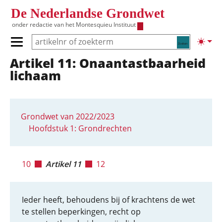
Overslaan en naar de inhoud gaan
De Nederlandse Grondwet
onder redactie van het
Montesquieu Instituut
Zoeken
Lichte
Primair menu tonen/verbergen
Artikel 11: Onaantastbaar­heid
Hoofdnavigatie
lichaam
Grondwet van 2022/2023
Hoofdstuk 1: Grondrechten
10
Artikel 11
12
Ieder heeft, behoudens bij of krachtens de wet
te stellen beperkingen, recht op