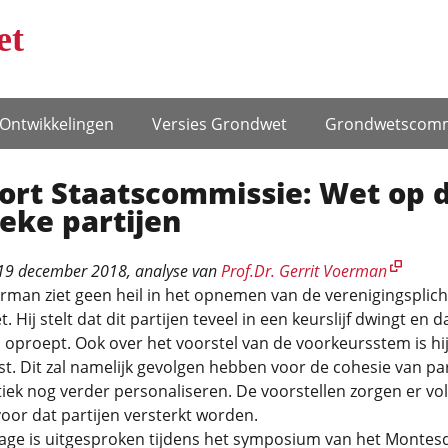
et
Ontwikke­lingen
Versies Grondwet
Grondwets­comm
ort Staatscommissie: Wet op 
ieke partijen
19 december 2018
, analyse van
Prof.Dr. Gerrit Voerman
rman ziet geen heil in het opnemen van de verenigingsplich
t. Hij stelt dat dit partijen teveel in een keurslijf dwingt en
s oproept. Ook over het voorstel van de voorkeursstem is hij
t. Dit zal namelijk gevolgen hebben voor de cohesie van par
tiek nog verder personaliseren. De voorstellen zorgen er vo
oor dat partijen versterkt worden.
rage is uitgesproken tijdens het symposium van het Montes