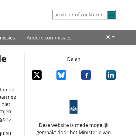
Zoeken
issies
Andere commissies
Lichte/donke
de
Delen
Deel dit item op X
Deel dit item op Bluesky
Deel dit item op Facebo
Deel dit item
t in de
 daarmee
 niet
tijen
lgens
Deze website is mede mogelijk
gemaakt door het Ministerie van
quieu