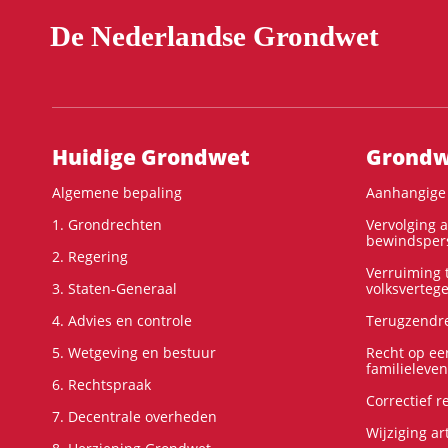
De Nederlandse Grondwet
Hoofdnavigatie
Huidige Grondwet
Grondwe
Algemene bepaling
Aanhangige 
1. Grondrechten
Vervolging 
bewindspers
2. Regering
Verruiming t
3. Staten-Generaal
volksverteg
4. Advies en controle
Terugzendre
5. Wetgeving en bestuur
Recht op ee
familieleven
6. Rechtspraak
Correctief 
7. Decentrale overheden
Wijziging ar