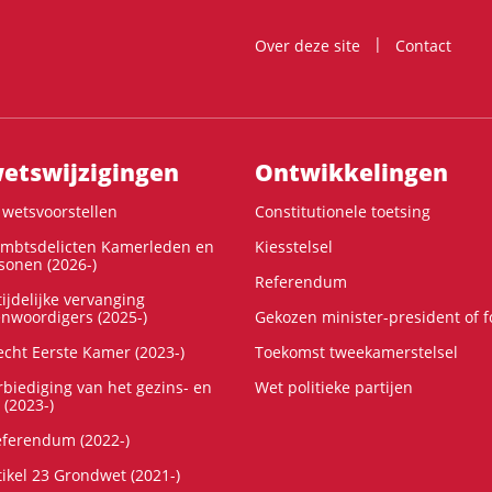
Over deze site
Contact
ts­wijzigingen
Ontwikke­lingen
wetsvoorstellen
Constitutionele toetsing
ambtsdelicten Kamerleden en
Kiesstelsel
onen (2026-)
Referendum
ijdelijke vervanging
enwoordigers (2025-)
Gekozen minister-president of 
cht Eerste Kamer (2023-)
Toekomst tweekamerstelsel
rbiediging van het gezins- en
Wet politieke partijen
 (2023-)
referendum (2022-)
tikel 23 Grondwet (2021-)