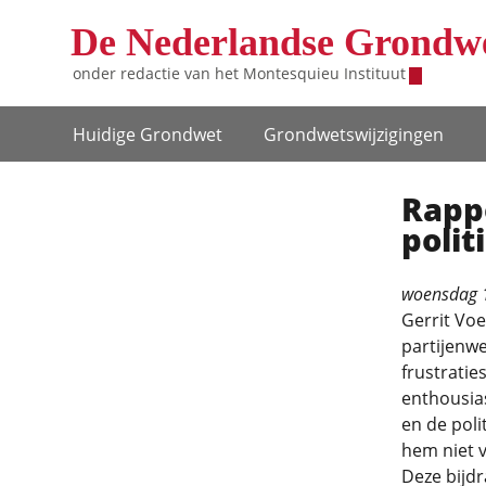
Overslaan en naar de inhoud gaan
De Nederlandse Grondw
onder redactie van het
Montesquieu Instituut
Hoofdnavigatie
Huidige Grondwet
Grondwets­wijzigingen
Rapp
polit
woensdag 
Gerrit Voe
partijenwe
frustratie
enthousias
en de poli
hem niet v
Deze bijd