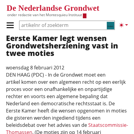
Overslaan en naar de inhoud gaan
De Nederlandse Grondwet
onder redactie van het
Montesquieu Instituut
Zoeken
Lichte
Primair menu tonen/verbergen
Eerste Kamer legt wensen
Hoofdnavigatie
Grondwetsherziening vast in
twee moties
woensdag 8 februari 2012
DEN HAAG (PDC) - In de Grondwet moet een
artikel komen over een algemeen recht op een eerlijk
proces voor een onafhankelijke en onpartijdige
rechter en voorts een algemene bepaling dat
Nederland een democratische rechtsstaat is. De
Eerste Kamer heeft die wensen opgenomen in moties
die gisteren werden ingediend tijdens een
beleidsdebat over het advies van de
Staatscommissie-
Thomassen
. (De moties zijn op 14 februari