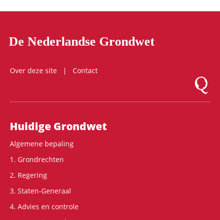
De Nederlandse Grondwet
Over deze site
Contact
Logo Mon
Hoofdnavigatie
Huidige Grondwet
Algemene bepaling
1. Grondrechten
2. Regering
3. Staten-Generaal
4. Advies en controle