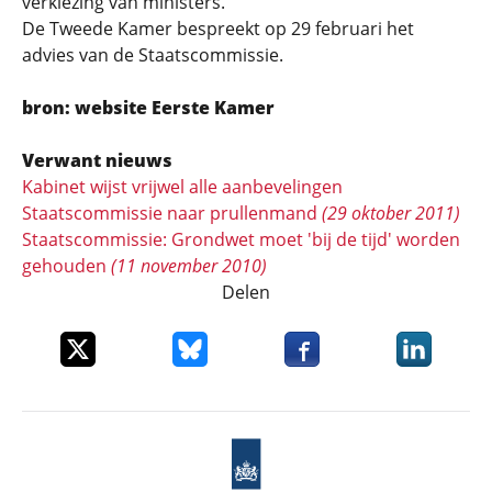
verkiezing van ministers.
De Tweede Kamer bespreekt op 29 februari het
advies van de Staatscommissie.
bron: website Eerste Kamer
Verwant nieuws
Kabinet wijst vrijwel alle aanbevelingen
Staatscommissie naar prullenmand
(29 oktober 2011)
Staatscommissie: Grondwet moet 'bij de tijd' worden
gehouden
(11 november 2010)
Delen
Deel dit item op X
Deel dit item op Bluesky
Deel dit item op Faceboo
Deel dit it