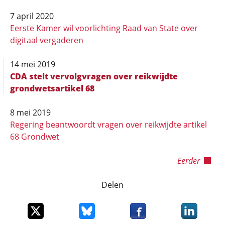
7 april 2020
Eerste Kamer wil voorlichting Raad van State over
digitaal vergaderen
14 mei 2019
CDA stelt vervolgvragen over reikwijdte
grondwetsartikel 68
8 mei 2019
Regering beantwoordt vragen over reikwijdte artikel
68 Grondwet
Eerder
Delen
Deel dit item op X
Deel dit item op Bluesky
Deel dit item op Faceboo
Deel dit it