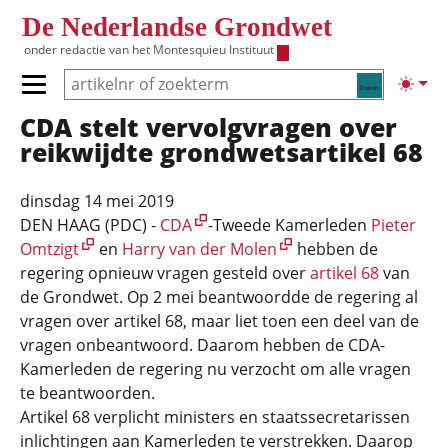
Overslaan en naar de inhoud gaan
De Nederlandse Grondwet
onder redactie van het
Montesquieu Instituut
Zoeken
Lichte
Primair menu tonen/verbergen
CDA stelt vervolgvragen over
Hoofdnavigatie
reikwijdte grondwetsartikel 68
dinsdag 14 mei 2019
DEN HAAG (PDC) -
CDA
-Tweede Kamerleden
Pieter
Omtzigt
en
Harry van der Molen
hebben de
regering opnieuw vragen gesteld over
artikel 68
van
de Grondwet. Op 2 mei beantwoordde de regering al
vragen over artikel 68, maar liet toen een deel van de
vragen onbeantwoord. Daarom hebben de CDA-
Kamerleden de regering nu verzocht om alle vragen
te beantwoorden.
Artikel 68 verplicht ministers en staatssecretarissen
inlichtingen aan Kamerleden te verstrekken. Daarop