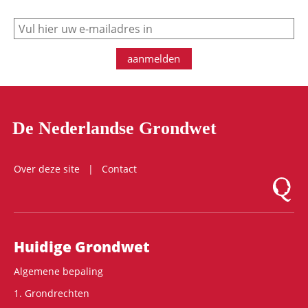
e-mail
aanmelden
De Nederlandse Grondwet
Over deze site
Contact
Logo Mon
Hoofdnavigatie
Huidige Grondwet
Algemene bepaling
1. Grondrechten