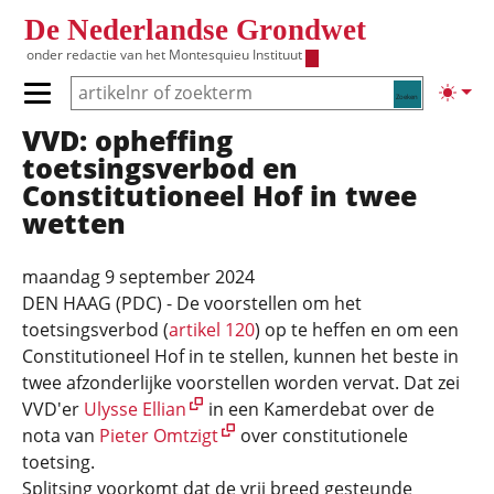
Overslaan en naar de inhoud gaan
De Nederlandse Grondwet
onder redactie van het
Montesquieu Instituut
Zoeken
Lichte
Primair menu tonen/verbergen
VVD: opheffing
Hoofdnavigatie
toetsingsverbod en
Constitutioneel Hof in twee
wetten
maandag 9 september 2024
DEN HAAG (PDC) - De voorstellen om het
toetsingsverbod (
artikel 120
) op te heffen en om een
Constitutioneel Hof in te stellen, kunnen het beste in
twee afzonderlijke voorstellen worden vervat. Dat zei
VVD'er
Ulysse Ellian
in een Kamerdebat over de
nota van
Pieter Omtzigt
over constitutionele
toetsing.
Splitsing voorkomt dat de vrij breed gesteunde