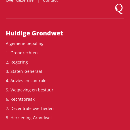
Over deze site
Contact
Logo Mon
Hoofdnavigatie
Huidige Grondwet
Algemene bepaling
1. Grondrechten
2. Regering
3. Staten-Generaal
4. Advies en controle
5. Wetgeving en bestuur
6. Rechtspraak
7. Decentrale overheden
8. Herziening Grondwet