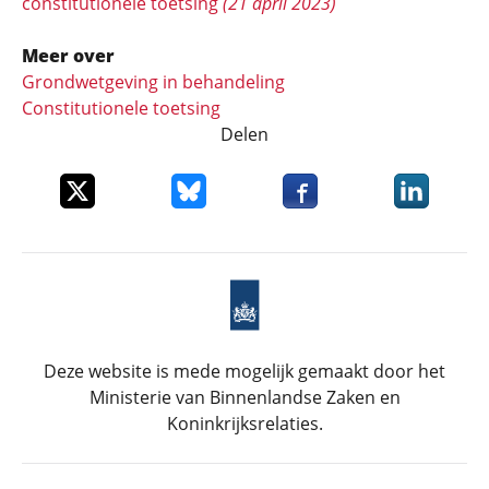
constitutionele toetsing
(21 april 2023)
Meer over
Grondwetgeving in behandeling
Constitutionele toetsing
Delen
Deel dit item op X
Deel dit item op Bluesky
Deel dit item op Faceboo
Deel dit it
Deze website is mede mogelijk gemaakt door het
Ministerie van Binnenlandse Zaken en
Koninkrijksrelaties.