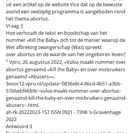
uit een artikel op de website Vice dat op de bewuste
avond een veelzijdig programma is aangeboden rond
het thema abortus.
Vraag 3
Hoe verhoudt de tekst en boodschap van het
nummer «Kill the Baby» zich tot de manier waarop de
Wet afbreking zwangerschap (Waz) spreekt
over abortus en de waarde van het ongeboren leven?
1
Vpro, 26 augustus 2022, «Vulva maakt nummer over
abortus genaamd «Kill the Baby» en over misbruikers
genaamd «Abusers»»,
3voor12.vpro.nl/update~0836e8c4-86cd-4b51-a3bb-
51bbebfe6b9c~vulva-maakt-nummer-over-abortus-
genaamd-kill-the-baby-en-over-misbruikers-genaamd-
abusers~.html.
ah-tk-20222023-157 ISSN 0921 - 7398 's-Gravenhage
2022
Antwoord 3