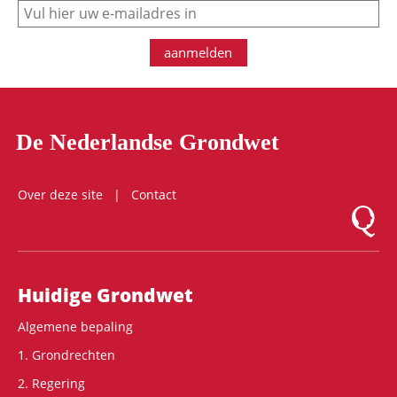
e-mail
aanmelden
De Nederlandse Grondwet
Over deze site
Contact
Logo Mon
Hoofdnavigatie
Huidige Grondwet
Algemene bepaling
1. Grondrechten
2. Regering