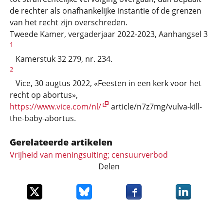
de rechter als onafhankelijke instantie of de grenzen
van het recht zijn overschreden.
Tweede Kamer, vergaderjaar 2022-2023, Aanhangsel 3
1
Kamerstuk 32 279, nr. 234.
2
Vice, 30 augtus 2022, «Feesten in een kerk voor het
recht op abortus»,
https://www.vice.com/nl/
article/n7z7mg/vulva-kill-
the-baby-abortus.
Gerelateerde artikelen
Vrijheid van meningsuiting; censuurverbod
Delen
Deel dit item op X
Deel dit item op Bluesky
Deel dit item op Faceboo
Deel dit it