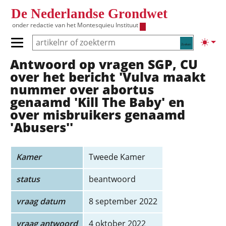
Overslaan en naar de inhoud gaan
De Nederlandse Grondwet
onder redactie van het
Montesquieu Instituut
Zoeken
Lichte
Primair menu tonen/verbergen
Antwoord op vragen SGP, CU
Hoofdnavigatie
over het bericht 'Vulva maakt
nummer over abortus
genaamd 'Kill The Baby' en
over misbruikers genaamd
'Abusers''
Kamer
Tweede Kamer
status
beantwoord
vraag datum
8 september 2022
vraag antwoord
4 oktober 2022