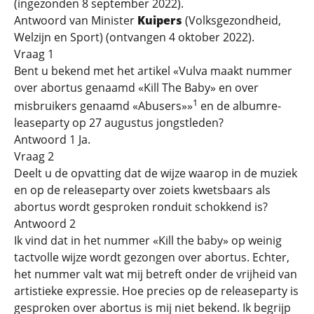
(ingezonden 8 september 2022).
Antwoord van Minister
Kuipers
(Volksgezondheid,
Welzijn en Sport) (ontvangen 4 oktober 2022).
Vraag 1
Bent u bekend met het artikel «Vulva maakt nummer
over abortus genaamd «Kill The Baby» en over
1
misbruikers genaamd «Abusers»»
en de albumre-
leaseparty op 27 augustus jongstleden?
Antwoord 1 Ja.
Vraag 2
Deelt u de opvatting dat de wijze waarop in de muziek
en op de releaseparty over zoiets kwetsbaars als
abortus wordt gesproken ronduit schokkend is?
Antwoord 2
Ik vind dat in het nummer «Kill the baby» op weinig
tactvolle wijze wordt gezongen over abortus. Echter,
het nummer valt wat mij betreft onder de vrijheid van
artistieke expressie. Hoe precies op de releaseparty is
gesproken over abortus is mij niet bekend. Ik begrijp