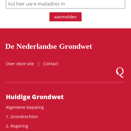
e-mail
aanmelden
De Nederlandse Grondwet
Over deze site
Contact
Logo Mon
Hoofdnavigatie
Huidige Grondwet
Algemene bepaling
1. Grondrechten
2. Regering