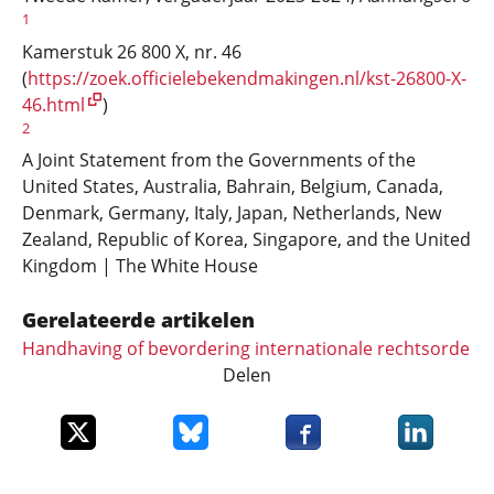
1
Kamerstuk 26 800 X, nr. 46
(
https://zoek.officielebekendmakingen.nl/kst-26800-X-
46.html
)
2
A Joint Statement from the Governments of the
United States, Australia, Bahrain, Belgium, Canada,
Denmark, Germany, Italy, Japan, Netherlands, New
Zealand, Republic of Korea, Singapore, and the United
Kingdom | The White House
Gerelateerde artikelen
Handhaving of bevordering internationale rechtsorde
Delen
Deel dit item op X
Deel dit item op Bluesky
Deel dit item op Faceboo
Deel dit it