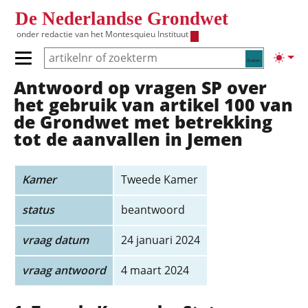
Overslaan en naar de inhoud gaan
De Nederlandse Grondwet
onder redactie van het
Montesquieu Instituut
Zoeken
Lichte
Primair menu tonen/verbergen
Antwoord op vragen SP over
Hoofdnavigatie
het gebruik van artikel 100 van
de Grondwet met betrekking
tot de aanvallen in Jemen
Kamer
Tweede Kamer
status
beantwoord
vraag datum
24 januari 2024
vraag antwoord
4 maart 2024