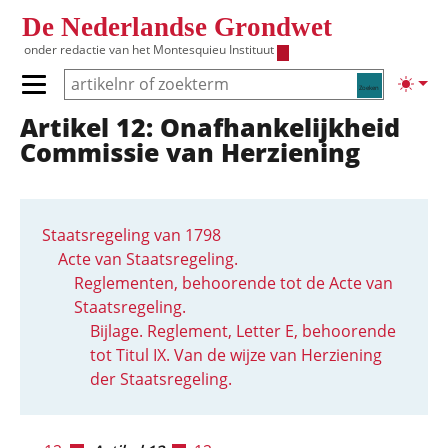
Overslaan en naar de inhoud gaan
De Nederlandse Grondwet
onder redactie van het
Montesquieu Instituut
Zoeken
Lichte
Primair menu tonen/verbergen
Artikel 12: Onafhankelijkheid
Hoofdnavigatie
Commissie van Herziening
Staatsregeling van 1798
Acte van Staatsregeling.
Reglementen, behoorende tot de Acte van
Staatsregeling.
Bijlage. Reglement, Letter E, behoorende
tot Titul IX. Van de wijze van Herziening
der Staatsregeling.