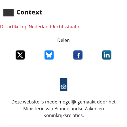
Context
Dit artikel op NederlandRechts­staat.nl
Delen
Deel dit item op X
Deel dit item op Bluesky
Deel dit item op Faceboo
Deel dit it
Deze website is mede mogelijk gemaakt door het
Ministerie van Binnenlandse Zaken en
Koninkrijksrelaties.