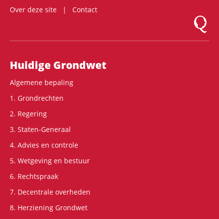
Over deze site
Contact
Logo Mon
Hoofdnavigatie
Huidige Grondwet
Algemene bepaling
1. Grondrechten
2. Regering
3. Staten-Generaal
4. Advies en controle
5. Wetgeving en bestuur
6. Rechtspraak
7. Decentrale overheden
8. Herziening Grondwet