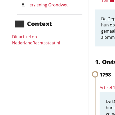
169
Herziening Grondwet
De Dep
Context
hun do
gemaakt
Dit artikel op
alomme
NederlandRechts­staat.nl
Ont
1798
Artikel
De D
hun 
gema