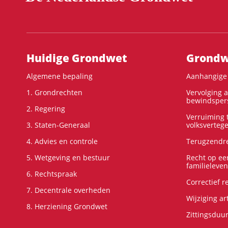
Hoofdnavigatie
Huidige Grondwet
Grondwe
Algemene bepaling
Aanhangige 
1. Grondrechten
Vervolging 
bewindspers
2. Regering
Verruiming t
3. Staten-Generaal
volksverteg
4. Advies en controle
Terugzendre
5. Wetgeving en bestuur
Recht op ee
familieleven
6. Rechtspraak
Correctief 
7. Decentrale overheden
Wijziging ar
8. Herziening Grondwet
Zittingsduu