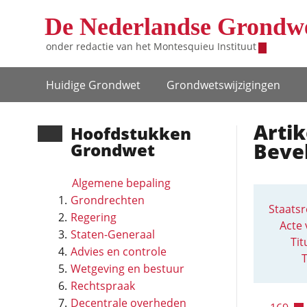
Overslaan en naar de inhoud gaan
De Nederlandse Grondw
onder redactie van het
Montesquieu Instituut
Hoofdnavigatie
Huidige Grondwet
Grondwets­wijzigingen
Arti
Hoofd­stukken
Beve
Grondwet
Algemene bepaling
Grondrechten
Staatsr
Regering
Acte 
Staten-Generaal
Tit
Advies en controle
T
Wetgeving en bestuur
Rechtspraak
Decentrale overheden