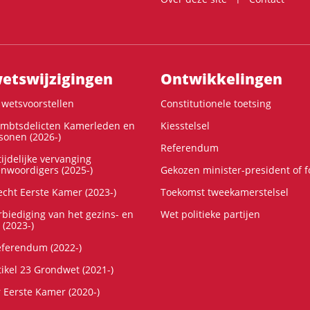
ts­wijzigingen
Ontwikke­lingen
wetsvoorstellen
Constitutionele toetsing
ambtsdelicten Kamerleden en
Kiesstelsel
onen (2026-)
Referendum
ijdelijke vervanging
enwoordigers (2025-)
Gekozen minister-president of 
cht Eerste Kamer (2023-)
Toekomst tweekamerstelsel
rbiediging van het gezins- en
Wet politieke partijen
 (2023-)
referendum (2022-)
tikel 23 Grondwet (2021-)
r Eerste Kamer (2020-)