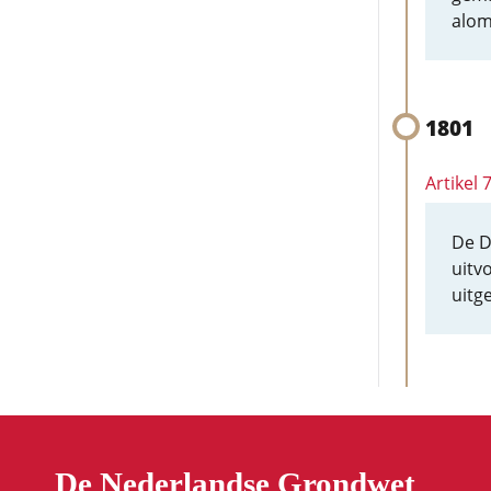
alom
1801
Artikel
De D
uitv
uitg
De Nederlandse Grondwet