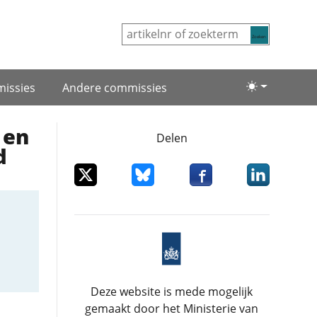
Zoeken
issies
Andere commissies
Lichte/donke
 en
Delen
d
Deel dit item op X
Deel dit item op Bluesky
Deel dit item op Facebo
Deel dit item
Deze website is mede mogelijk
gemaakt door het Ministerie van