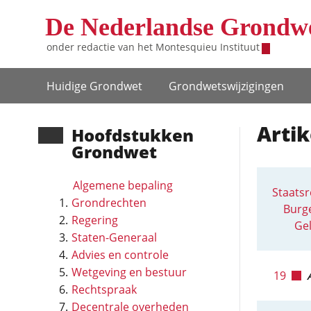
Overslaan en naar de inhoud gaan
De Nederlandse Grondw
onder redactie van het
Montesquieu Instituut
Hoofdnavigatie
Huidige Grondwet
Grondwets­wijzigingen
Artik
Hoofd­stukken
Grondwet
Algemene bepaling
Staatsr
Grondrechten
Burge
Regering
Gel
Staten-Generaal
Advies en controle
Wetgeving en bestuur
19
Rechtspraak
Decentrale overheden