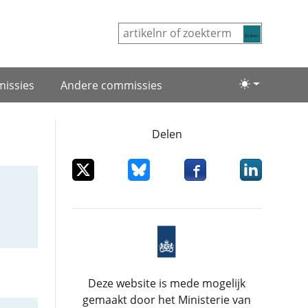
Zoeken
issies
Andere commissies
Lichte/donke
Delen
Deel dit item op X
Deel dit item op Bluesky
Deel dit item op Facebo
Deel dit item
Deze website is mede mogelijk
gemaakt door het Ministerie van