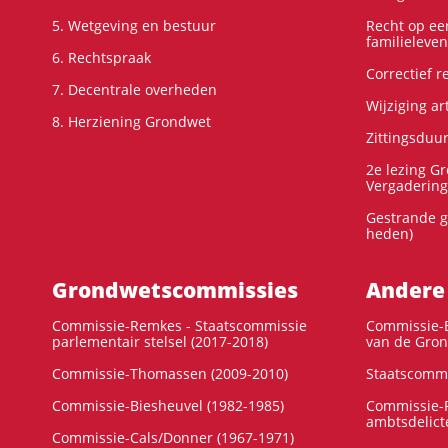
5. Wetgeving en bestuur
Recht op ee
familieleven
6. Rechtspraak
Correctief 
7. Decentrale overheden
Wijziging ar
8. Herziening Grondwet
Zittingsduu
2e lezing G
Vergadering
Gestrande g
heden)
Grondwets­commissies
Andere
Commissie-Remkes - Staatscommissie
Commissie-E
parlementair stelsel (2017-2018)
van de Gron
Commissie-Thomassen (2009-2010)
Staatscommi
Commissie-Biesheuvel (1982-1985)
Commissie-F
ambtsdelict
Commissie-Cals/Donner (1967-1971)