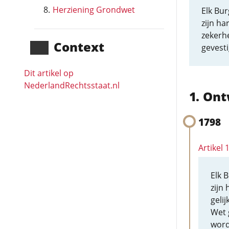
Herziening Grondwet
Elk Bur
zijn ha
zekerh
Context
gevest
Dit artikel op
NederlandRechts­staat.nl
Ont
1798
Artikel 
Elk 
zijn
geli
Wet 
word