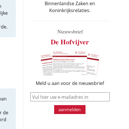
Binnenlandse Zaken en
n
Koninkrijksrelaties.
ijke
rde.
Nieuwsbrief
De Hofvijver
Meld u aan voor de nieuwsbrief
e-mail
van
aanmelden
r de
ord