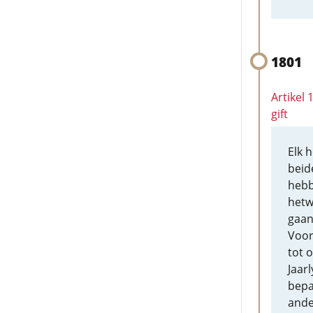
1801
Artikel
gift
Elk 
beid
hebb
hetw
gaan
Voor
tot 
Jaar
bepa
ande