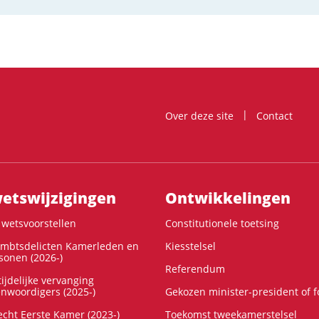
Over deze site
Contact
ts­wijzigingen
Ontwikke­lingen
wetsvoorstellen
Constitutionele toetsing
ambtsdelicten Kamerleden en
Kiesstelsel
onen (2026-)
Referendum
ijdelijke vervanging
enwoordigers (2025-)
Gekozen minister-president of 
cht Eerste Kamer (2023-)
Toekomst tweekamerstelsel