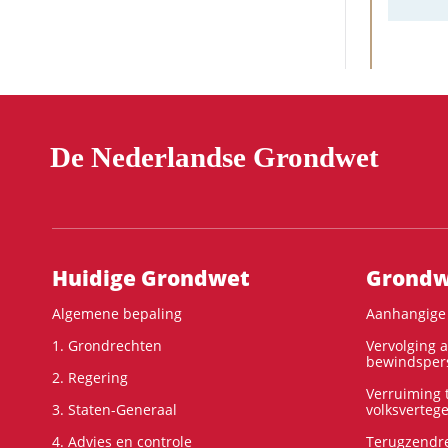
De Nederlandse Grondwet
Hoofdnavigatie
Huidige Grondwet
Grondwe
Algemene bepaling
Aanhangige 
1. Grondrechten
Vervolging 
bewindspers
2. Regering
Verruiming t
3. Staten-Generaal
volksverteg
4. Advies en controle
Terugzendre