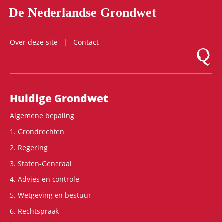
De Nederlandse Grondwet
Over deze site
Contact
Logo Mon
Hoofdnavigatie
Huidige Grondwet
Algemene bepaling
1. Grondrechten
2. Regering
3. Staten-Generaal
4. Advies en controle
5. Wetgeving en bestuur
6. Rechtspraak