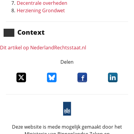
Decentrale overheden
Herziening Grondwet
Context
Dit artikel op NederlandRechts­staat.nl
Delen
Deel dit item op X
Deel dit item op Bluesky
Deel dit item op Faceboo
Deel dit it
Deze website is mede mogelijk gemaakt door het