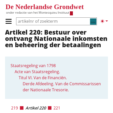
Overslaan en naar de inhoud gaan
De Nederlandse Grondwet
onder redactie van het
Montesquieu Instituut
Zoeken
Lichte
Primair menu tonen/verbergen
Artikel 220: Bestuur over
Hoofdnavigatie
ontvang Nationaale inkomsten
en beheering der betaalingen
Staatsregeling van 1798
Acte van Staatsregeling.
Titul VI. Van de Financiën.
Derde Afdeeling. Van de Commissarissen
der Nationaale Tresorie.
219
Artikel 220
221