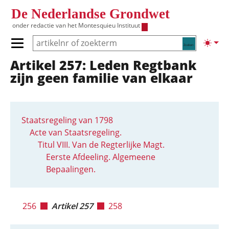
Overslaan en naar de inhoud gaan
De Nederlandse Grondwet
onder redactie van het
Montesquieu Instituut
Zoeken
Lichte
Primair menu tonen/verbergen
Artikel 257: Leden Regtbank
Hoofdnavigatie
zijn geen familie van elkaar
Staatsregeling van 1798
Acte van Staatsregeling.
Titul VIII. Van de Regterlijke Magt.
Eerste Afdeeling. Algemeene
Bepaalingen.
256
Artikel 257
258