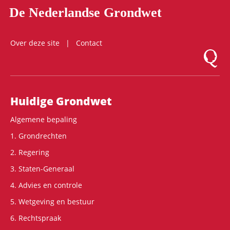
De Nederlandse Grondwet
Over deze site
Contact
Logo Mon
Hoofdnavigatie
Huidige Grondwet
Algemene bepaling
1. Grondrechten
2. Regering
3. Staten-Generaal
4. Advies en controle
5. Wetgeving en bestuur
6. Rechtspraak