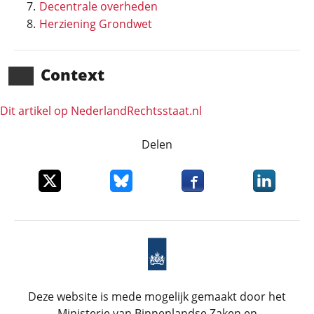
Decentrale overheden
Herziening Grondwet
Context
Dit artikel op NederlandRechts­staat.nl
Delen
Deel dit item op X
Deel dit item op Bluesky
Deel dit item op Faceboo
Deel dit it
Deze website is mede mogelijk gemaakt door het
Ministerie van Binnenlandse Zaken en