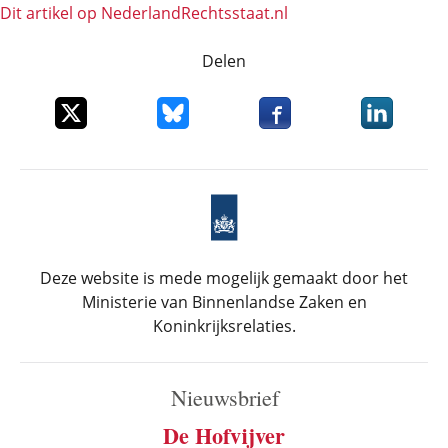
Dit artikel op NederlandRechts­staat.nl
Delen
Deel dit item op X
Deel dit item op Bluesky
Deel dit item op Faceboo
Deel dit it
Deze website is mede mogelijk gemaakt door het
Ministerie van Binnenlandse Zaken en
Koninkrijksrelaties.
Nieuwsbrief
De Hofvijver