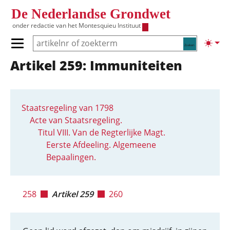
Overslaan en naar de inhoud gaan
De Nederlandse Grondwet
onder redactie van het
Montesquieu Instituut
Zoeken
Lichte
Primair menu tonen/verbergen
Artikel 259: Immuniteiten
Hoofdnavigatie
Staatsregeling van 1798
Acte van Staatsregeling.
Titul VIII. Van de Regterlijke Magt.
Eerste Afdeeling. Algemeene
Bepaalingen.
258
Artikel 259
260