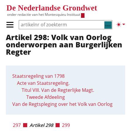
Overslaan en naar de inhoud gaan
De Nederlandse Grondwet
onder redactie van het
Montesquieu Instituut
Zoeken
Lichte
Primair menu tonen/verbergen
Artikel 298: Volk van Oorlog
Hoofdnavigatie
onderworpen aan Burgerlijken
Regter
Staatsregeling van 1798
Acte van Staatsregeling.
Titul VIII. Van de Regterlijke Magt.
Tweede Afdeeling
Van de Regtspleging over het Volk van Oorlog
297
Artikel 298
299