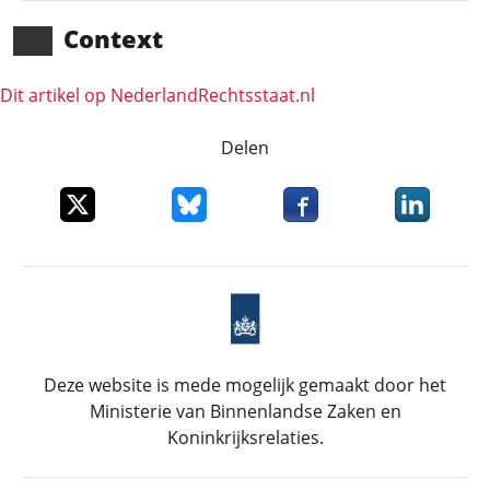
Context
Dit artikel op NederlandRechts­staat.nl
Delen
Deel dit item op X
Deel dit item op Bluesky
Deel dit item op Faceboo
Deel dit it
Deze website is mede mogelijk gemaakt door het
Ministerie van Binnenlandse Zaken en
Koninkrijksrelaties.