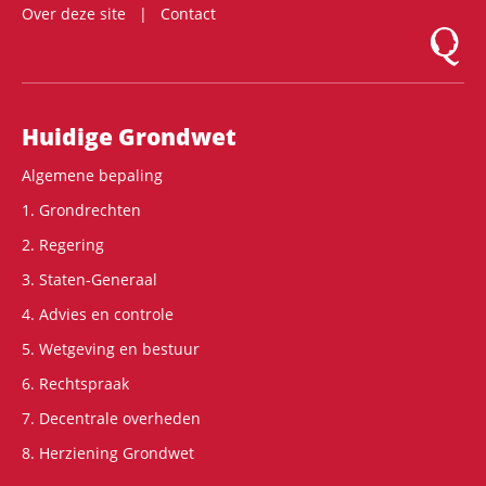
Over deze site
Contact
Logo Mon
Hoofdnavigatie
Huidige Grondwet
Algemene bepaling
1. Grondrechten
2. Regering
3. Staten-Generaal
4. Advies en controle
5. Wetgeving en bestuur
6. Rechtspraak
7. Decentrale overheden
8. Herziening Grondwet