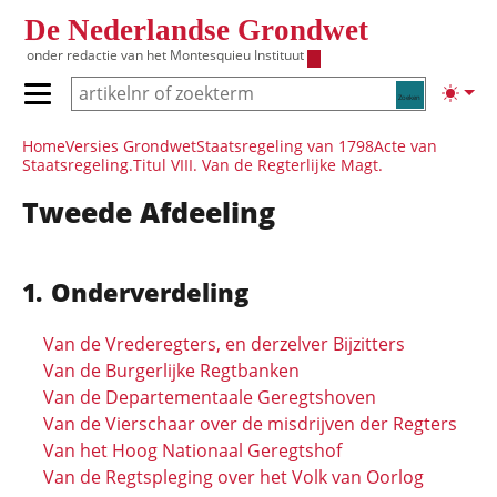
Overslaan en naar de inhoud gaan
De Nederlandse Grondwet
onder redactie van het
Montesquieu Instituut
Zoeken
Lichte
Primair menu tonen/verbergen
Hoofdnavigatie
Home
Versies Grondwet
Staatsregeling van 1798
Acte van
Staatsregeling.
Titul VIII. Van de Regterlijke Magt.
Tweede Afdeeling
Onderverdeling
Van de Vrederegters, en derzelver Bijzitters
Van de Burgerlijke Regtbanken
Van de Departementaale Geregtshoven
Van de Vierschaar over de misdrijven der Regters
Van het Hoog Nationaal Geregtshof
Van de Regtspleging over het Volk van Oorlog