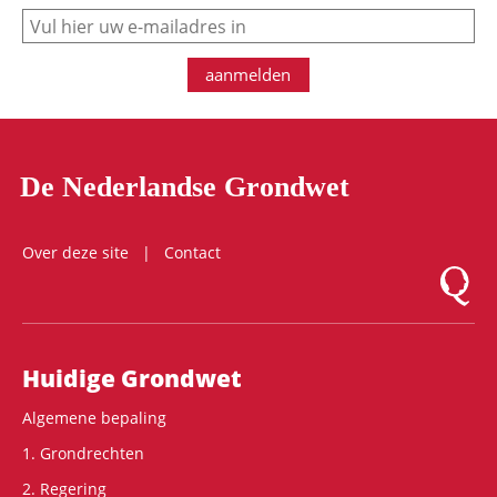
e-mail
aanmelden
De Nederlandse Grondwet
Over deze site
Contact
Logo Mon
Hoofdnavigatie
Huidige Grondwet
Algemene bepaling
1. Grondrechten
2. Regering