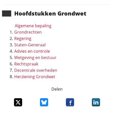
Hoofd­stukken Grondwet
Algemene bepaling
Grondrechten
Regering
Staten-Generaal
Advies en controle
Wetgeving en bestuur
Rechtspraak
Decentrale overheden
Herziening Grondwet
Delen
Deel dit item op X
Deel dit item op Bluesky
Deel dit item op Faceboo
Deel dit it