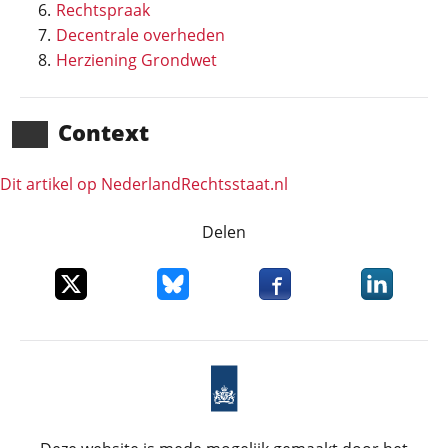
Rechtspraak
Decentrale overheden
Herziening Grondwet
Context
Dit artikel op NederlandRechts­staat.nl
Delen
Deel dit item op X
Deel dit item op Bluesky
Deel dit item op Faceboo
Deel dit it