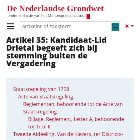
Overslaan en naar de inhoud gaan
De Nederlandse Grondwet
onder redactie van het
Montesquieu Instituut
Zoeken
Lichte
Primair menu tonen/verbergen
Artikel 35: Kandidaat-Lid
Hoofdnavigatie
Drietal begeeft zich bij
stemming buiten de
Vergadering
Staatsregeling van 1798
Acte van Staatsregeling.
Reglementen, behoorende tot de Acte van
Staatsregeling.
Bijlage. Reglement, Letter A, behoorende
tot Titul II.
Tweede Afdeeling. Van de Kiezers, ter Districts-