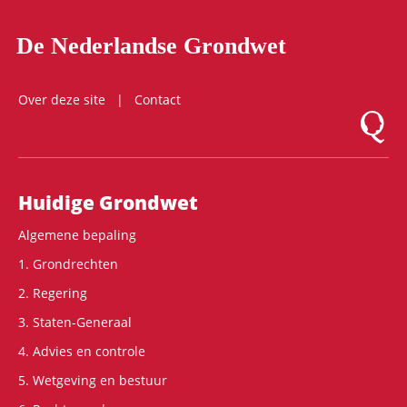
De Nederlandse Grondwet
Over deze site
Contact
Logo Mon
Hoofdnavigatie
Huidige Grondwet
Algemene bepaling
1. Grondrechten
2. Regering
3. Staten-Generaal
4. Advies en controle
5. Wetgeving en bestuur