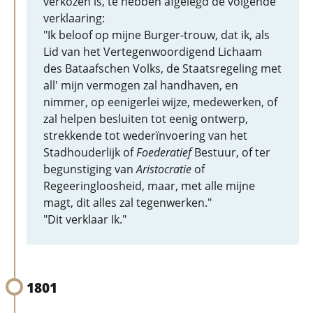
verkozen is, te hebben afgelegd de volgende
verklaaring:
"Ik beloof op mijne Burger-trouw, dat ik, als
Lid van het Vertegenwoordigend Lichaam
des Bataafschen Volks, de Staatsregeling met
all' mijn vermogen zal handhaven, en
nimmer, op eenigerlei wijze, medewerken, of
zal helpen besluiten tot eenig ontwerp,
strekkende tot wederïnvoering van het
Stadhouderlijk of
Foederatief
Bestuur, of ter
begunstiging van
Aristocratie
of
Regeeringloosheid, maar, met alle mijne
magt, dit alles zal tegenwerken."
"Dit verklaar Ik."
1801