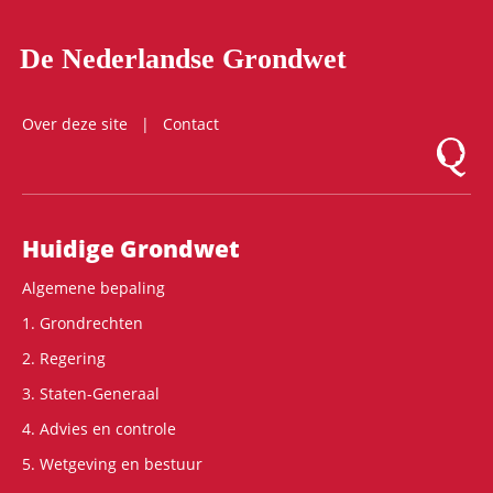
De Nederlandse Grondwet
Over deze site
Contact
Logo Mon
Hoofdnavigatie
Huidige Grondwet
Algemene bepaling
1. Grondrechten
2. Regering
3. Staten-Generaal
4. Advies en controle
5. Wetgeving en bestuur