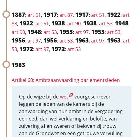
1887
1917
1917
1922
:
art 51
,
:
art 87
,
:
art 51
,
:
art
1922
1938
1938
1948
88
,
:
art 51
,
:
art 90
,
:
art 53
,
:
1948
1953
1953
art 90
,
:
art 53
,
:
art 97
,
:
art 53
,
1956
1956
1963
1963
:
art 97
,
:
art 53
,
:
art 97
,
:
art
1972
1972
53
,
:
art 97
,
:
art 53
1983
Artikel 60: Ambtsaanvaarding parlementsleden
Op de wijze bij de
wet
voorgeschreven
leggen de leden van de kamers bij de
aanvaarding van hun ambt in de vergadering
een eed, dan wel verklaring en belofte, van
zuivering af en zweren of beloven zij trouw
aan de Grondwet en een getrouwe vervulling