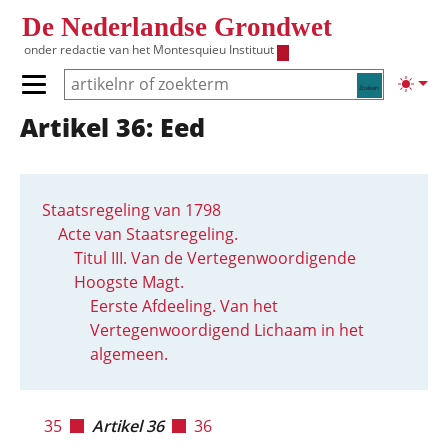
Overslaan en naar de inhoud gaan
De Nederlandse Grondwet
onder redactie van het
Montesquieu Instituut
Zoeken
Lichte
Primair menu tonen/verbergen
Artikel 36: Eed
Hoofdnavigatie
Staatsregeling van 1798
Acte van Staatsregeling.
Titul III. Van de Vertegenwoordigende
Hoogste Magt.
Eerste Afdeeling. Van het
Vertegenwoordigend Lichaam in het
algemeen.
35
Artikel 36
36