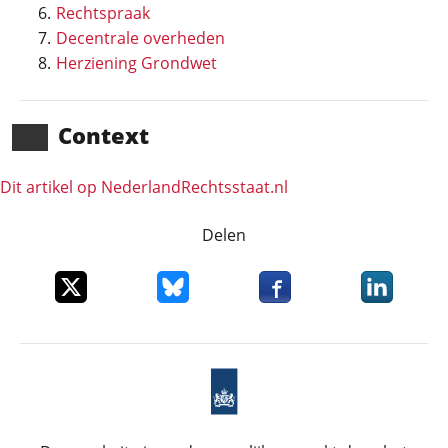
Rechtspraak
Decentrale overheden
Herziening Grondwet
Context
Dit artikel op NederlandRechts­staat.nl
Delen
Deel dit item op X
Deel dit item op Bluesky
Deel dit item op Faceboo
Deel dit it