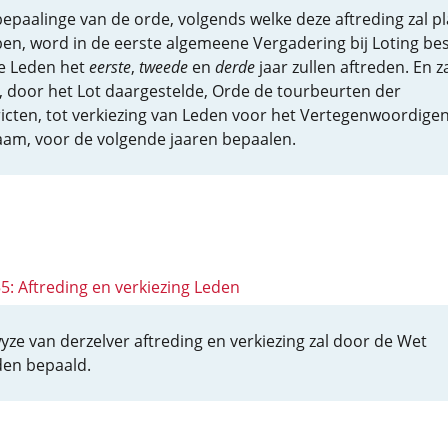
bepaalinge van de orde, volgends welke deze aftreding zal pl
en, word in de eerste algemeene Vergadering bij Loting besl
e Leden het
eerste
,
tweede
en
derde
jaar zullen aftreden. En z
, door het Lot daargestelde, Orde de tourbeurten der
ricten, tot verkiezing van Leden voor het Vertegenwoordige
aam, voor de volgende jaaren bepaalen.
55: Aftreding en verkiezing Leden
yze van derzelver aftreding en verkiezing zal door de Wet
en bepaald.