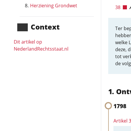
Herziening Grondwet
38
Context
Ter bep
hebben,
Dit artikel op
welke 
NederlandRechts­staat.nl
deze, d
tot ve
de vol
Ont
1798
Artikel 