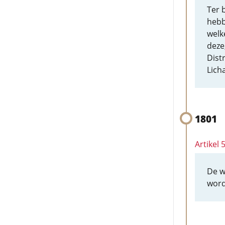
Ter 
hebb
welk
deze
Dist
Lich
1801
Artikel 
De w
word