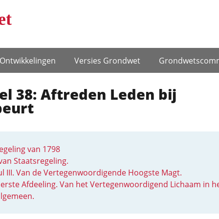
et
Ontwikke­lingen
Versies Grondwet
Grondwets­comm
el 38: Aftreden Leden bij
beurt
egeling van 1798
van Staatsregeling.
ul III. Van de Vertegenwoordigende Hoogste Magt.
erste Afdeeling. Van het Vertegenwoordigend Lichaam in h
algemeen.