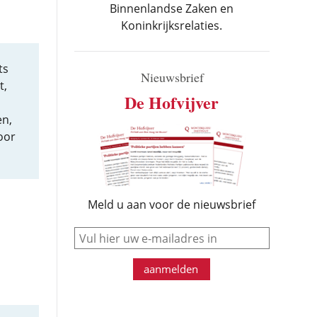
Binnenlandse Zaken en
Koninkrijksrelaties.
ts
Nieuwsbrief
t,
De Hofvijver
en,
oor
Meld u aan voor de nieuwsbrief
e-mail
aanmelden