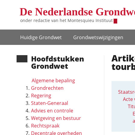
Overslaan en naar de inhoud gaan
De Nederlandse Grondw
onder redactie van het
Montesquieu Instituut
Hoofdnavigatie
Huidige Grondwet
Grondwets­wijzigingen
Artik
Hoofd­stukken
tour
Grondwet
Algemene bepaling
Grondrechten
Staatsr
Regering
Acte 
Staten-Generaal
Tit
Advies en controle
E
Wetgeving en bestuur
Rechtspraak
Decentrale overheden