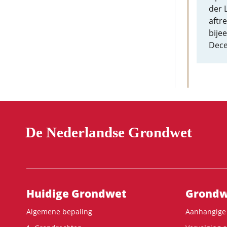
der 
aftr
bije
Dece
De Nederlandse Grondwet
Hoofdnavigatie
Huidige Grondwet
Grondwe
Algemene bepaling
Aanhangige 