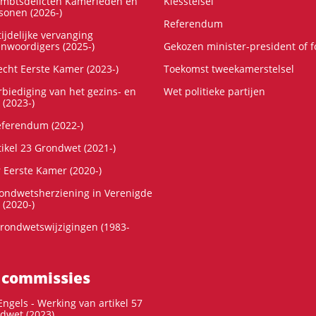
ambtsdelicten Kamerleden en
Kiesstelsel
onen (2026-)
Referendum
ijdelijke vervanging
enwoordigers (2025-)
Gekozen minister-president of 
cht Eerste Kamer (2023-)
Toekomst tweekamerstelsel
rbiediging van het gezins- en
Wet politieke partijen
 (2023-)
referendum (2022-)
tikel 23 Grondwet (2021-)
r Eerste Kamer (2020-)
rondwetsherziening in Verenigde
 (2020-)
rondwetswijzigingen (1983-
 commissies
ngels - Werking van artikel 57
dwet (2023)