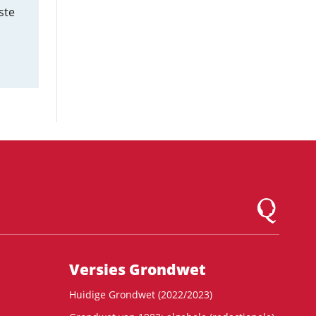
ste
Logo Montesqu
Versies Grondwet
Huidige Grondwet (2022/2023)