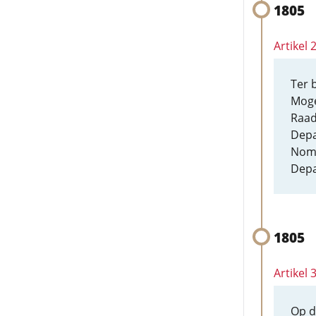
1805
Artikel
Ter 
Moge
Raad
Depa
Nomi
Depa
1805
Artikel 
Op d