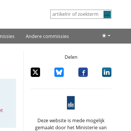
Zoeken
issies
Andere commissies
Lichte/donke
Delen
Deel dit item op X
Deel dit item op Bluesky
Deel dit item op Facebo
Deel dit item
et
Deze website is mede mogelijk
gemaakt door het Ministerie van