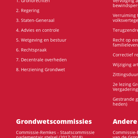
1. Grondrechten
Vervolging 
bewindspers
2. Regering
Verruiming t
3. Staten-Generaal
volksverteg
4. Advies en controle
Terugzendre
5. Wetgeving en bestuur
Recht op ee
familieleven
6. Rechtspraak
Correctief 
7. Decentrale overheden
Wijziging ar
8. Herziening Grondwet
Zittingsduu
2e lezing G
Vergadering
Gestrande g
heden)
Grondwets­commissies
Andere
Commissie-Remkes - Staatscommissie
Commissie-E
parlementair stelsel (2017-2018)
van de Gron