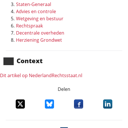
Staten-Generaal
Advies en controle
Wetgeving en bestuur
Rechtspraak
Decentrale overheden
Herziening Grondwet
Context
Dit artikel op NederlandRechts­staat.nl
Delen
Deel dit item op X
Deel dit item op Bluesky
Deel dit item op Faceboo
Deel dit it