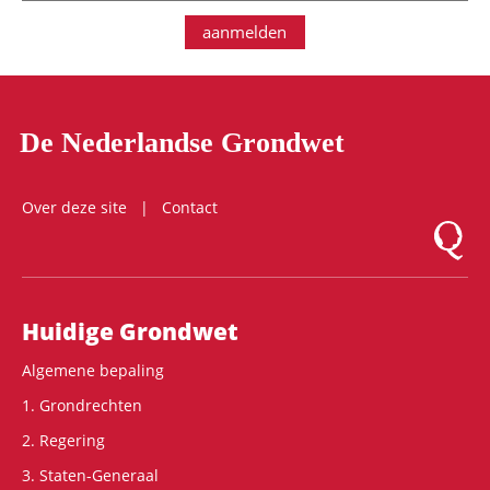
aanmelden
De Nederlandse Grondwet
Over deze site
Contact
Logo Mon
Hoofdnavigatie
Huidige Grondwet
Algemene bepaling
1. Grondrechten
2. Regering
3. Staten-Generaal