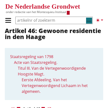
Overslaan en naar de inhoud gaan
De Nederlandse Grondwet
onder redactie van het
Montesquieu Instituut
Zoeken
Lichte
Primair menu tonen/verbergen
Artikel 46: Gewoone residentie
Hoofdnavigatie
in den Haage
Staatsregeling van 1798
Acte van Staatsregeling.
Titul III. Van de Vertegenwoordigende
Hoogste Magt.
Eerste Afdeeling. Van het
Vertegenwoordigend Lichaam in het
algemeen.