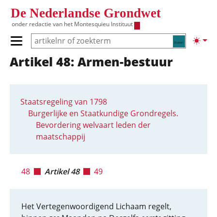
Overslaan en naar de inhoud gaan
De Nederlandse Grondwet
onder redactie van het
Montesquieu Instituut
Zoeken
Lichte
Primair menu tonen/verbergen
Artikel 48: Armen-bestuur
Hoofdnavigatie
Staatsregeling van 1798
Burgerlijke en Staatkundige Grondregels.
Bevordering welvaart leden der
maatschappij
48
Artikel 48
49
Het Vertegenwoordigend Lichaam regelt,