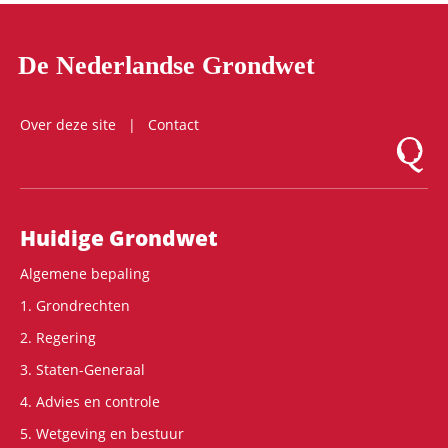
De Nederlandse Grondwet
Over deze site
Contact
Logo Mon
Hoofdnavigatie
Huidige Grondwet
Algemene bepaling
1. Grondrechten
2. Regering
3. Staten-Generaal
4. Advies en controle
5. Wetgeving en bestuur