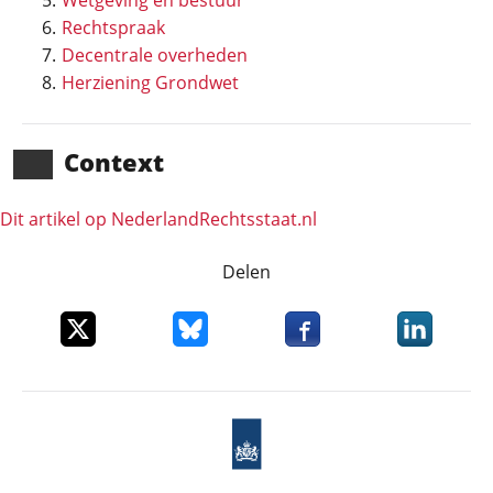
Wetgeving en bestuur
Rechtspraak
Decentrale overheden
Herziening Grondwet
Context
Dit artikel op NederlandRechts­staat.nl
Delen
Deel dit item op X
Deel dit item op Bluesky
Deel dit item op Faceboo
Deel dit it