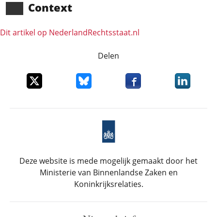
Context
Dit artikel op NederlandRechts­staat.nl
Delen
Deel dit item op X
Deel dit item op Bluesky
Deel dit item op Faceboo
Deel dit it
Deze website is mede mogelijk gemaakt door het
Ministerie van Binnenlandse Zaken en
Koninkrijksrelaties.