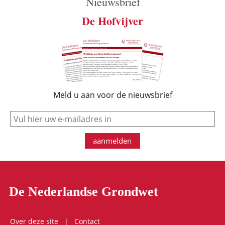
Nieuwsbrief
De Hofvijver
Meld u aan voor de nieuwsbrief
e-mail
aanmelden
De Nederlandse Grondwet
Over deze site
Contact