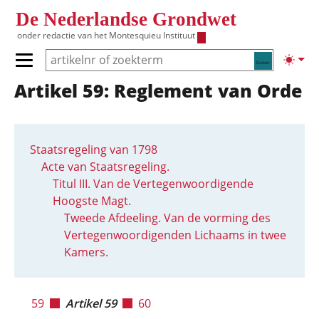
Overslaan en naar de inhoud gaan
De Nederlandse Grondwet
onder redactie van het
Montesquieu Instituut
Zoeken
Lichte
Primair menu tonen/verbergen
Artikel 59: Reglement van Orde
Hoofdnavigatie
Staatsregeling van 1798
Acte van Staatsregeling.
Titul III. Van de Vertegenwoordigende
Hoogste Magt.
Tweede Afdeeling. Van de vorming des
Vertegenwoordigenden Lichaams in twee
Kamers.
59
Artikel 59
60