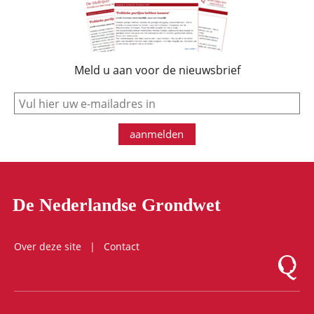
Meld u aan voor de nieuwsbrief
e-mail
aanmelden
De Nederlandse Grondwet
Over deze site
Contact
Logo Mon