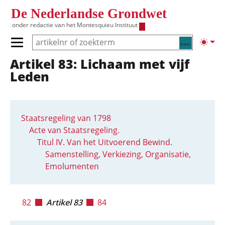
Overslaan en naar de inhoud gaan
De Nederlandse Grondwet
onder redactie van het
Montesquieu Instituut
Zoeken
Lichte
Primair menu tonen/verbergen
Artikel 83: Lichaam met vijf
Hoofdnavigatie
Leden
Staatsregeling van 1798
Acte van Staatsregeling.
Titul IV. Van het Uitvoerend Bewind.
Samenstelling, Verkiezing, Organisatie,
Emolumenten
82
Artikel 83
84