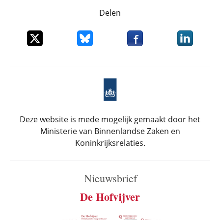
Delen
Deel dit item op X
Deel dit item op Bluesky
Deel dit item op Faceboo
Deel dit it
Deze website is mede mogelijk gemaakt door het
Ministerie van Binnenlandse Zaken en
Koninkrijksrelaties.
Nieuwsbrief
De Hofvijver