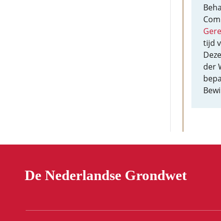
Beha
Comm
Gere
tijd 
Deze
der 
bepa
Bewi
De Nederlandse Grondwet