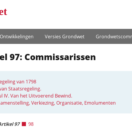
et
Ontwikke­lingen
Versies Grondwet
Grondwets­comm
el 97: Commissarissen
egeling van 1798
van Staatsregeling.
ul IV. Van het Uitvoerend Bewind.
amenstelling, Verkiezing, Organisatie, Emolumenten
Artikel 97
98