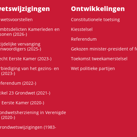
ts­wijzigingen
Ontwikke­lingen
wetsvoorstellen
Constitutionele toetsing
ambtsdelicten Kamerleden en
Kiesstelsel
onen (2026-)
Referendum
ijdelijke vervanging
enwoordigers (2025-)
Gekozen minister-president of 
cht Eerste Kamer (2023-)
Toekomst tweekamerstelsel
rbiediging van het gezins- en
Wet politieke partijen
 (2023-)
referendum (2022-)
tikel 23 Grondwet (2021-)
r Eerste Kamer (2020-)
rondwetsherziening in Verenigde
 (2020-)
rondwetswijzigingen (1983-