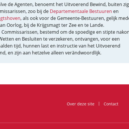
lve de Agenten, benoemt het Uitvoerend Bewind, buiten zig
issarissen, zoo bij de
Departementaale Bestuuren
en
gtshoven
, als ook voor de Gemeente-Bestuuren, gelijk mede
van Oorlog, bij de Krijgsmagt ter Zee en te Lande.
 Commissarissen, bestemd om de spoedige en stipte nako
Wetten en Besluiten te verzekeren, ontvangen, voor een
alden tijd, hunnen last en instructie van het Uitvoerend
nd, en zijn aan hetzelve alleen verändwoordlijk.
Over deze site
Contact