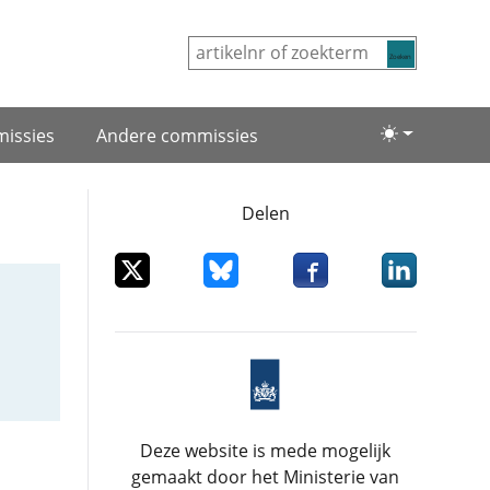
Zoeken
issies
Andere commissies
Lichte/donke
Delen
Deel dit item op X
Deel dit item op Bluesky
Deel dit item op Facebo
Deel dit item
Deze website is mede mogelijk
gemaakt door het Ministerie van