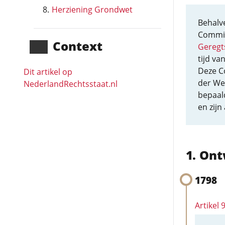
Herziening Grondwet
Behalv
Commis
Context
Geregt
tijd va
Deze C
Dit artikel op
der We
NederlandRechts­staat.nl
bepaald
en zijn
Ont
1798
Artikel