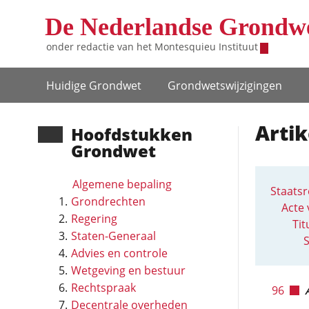
Overslaan en naar de inhoud gaan
De Nederlandse Grondw
onder redactie van het
Montesquieu Instituut
Hoofdnavigatie
Huidige Grondwet
Grondwets­wijzigingen
Artik
Hoofd­stukken
Grondwet
Algemene bepaling
Staatsr
Grondrechten
Acte 
Regering
Tit
Staten-Generaal
S
Advies en controle
Wetgeving en bestuur
Rechtspraak
96
Decentrale overheden