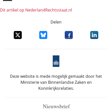
Dit artikel op NederlandRechts­staat.nl
Delen
Deel dit item op X
Deel dit item op Bluesky
Deel dit item op Faceboo
Deel dit it
Deze website is mede mogelijk gemaakt door het
Ministerie van Binnenlandse Zaken en
Koninkrijksrelaties.
Nieuwsbrief