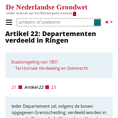
Overslaan en naar de inhoud gaan
De Nederlandse Grondwet
onder redactie van het
Montesquieu Instituut
Zoeken
Lichte
Primair menu tonen/verbergen
Artikel 22: Departementen
Hoofdnavigatie
verdeeld in Ringen
Staatsregeling van 1801
Territoriale Verdeeling en Stemrecht
21
Artikel 22
23
Ieder Departement zal, volgens de boven
opgegeven Grensscheiding, verdeeld worden in