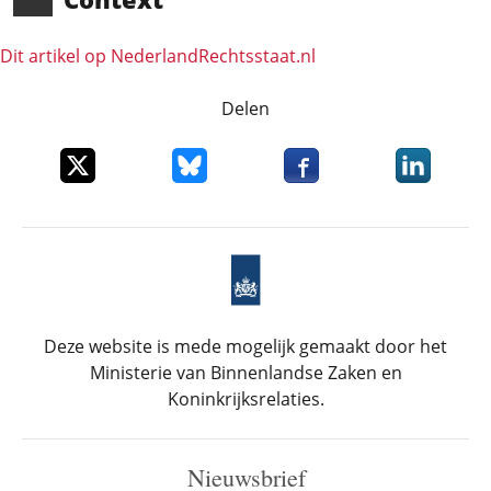
Dit artikel op NederlandRechts­staat.nl
Delen
Deel dit item op X
Deel dit item op Bluesky
Deel dit item op Faceboo
Deel dit it
Deze website is mede mogelijk gemaakt door het
Ministerie van Binnenlandse Zaken en
Koninkrijksrelaties.
Nieuwsbrief