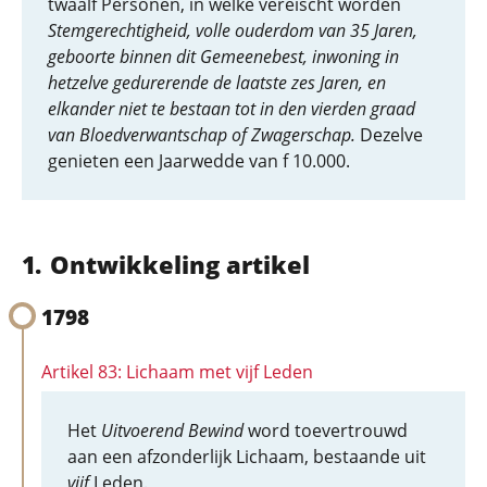
twaalf Personen, in welke vereischt worden
Stemgerechtigheid, volle ouderdom van 35 Jaren,
geboorte binnen dit Gemeenebest, inwoning in
hetzelve gedurerende de laatste zes Jaren, en
elkander niet te bestaan tot in den vierden graad
van Bloedverwantschap of Zwagerschap.
Dezelve
genieten een Jaarwedde van f 10.000.
Ontwikkeling artikel
1798
Artikel 83: Lichaam met vijf Leden
Het
Uitvoerend Bewind
word toevertrouwd
aan een afzonderlijk Lichaam, bestaande uit
vijf
Leden.