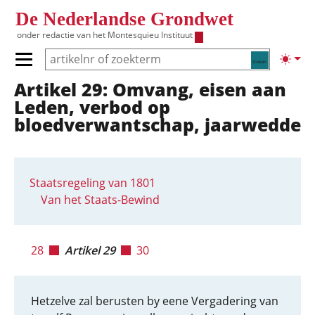
Overslaan en naar de inhoud gaan
De Nederlandse Grondwet
onder redactie van het
Montesquieu Instituut
Zoeken
Lichte
Primair menu tonen/verbergen
Artikel 29: Omvang, eisen aan
Hoofdnavigatie
Leden, verbod op
bloedverwantschap, jaarwedde
Staatsregeling van 1801
Van het Staats-Bewind
28
Artikel 29
30
Hetzelve zal berusten by eene Vergadering van