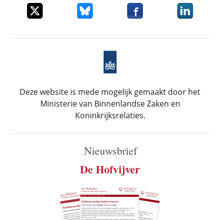
Deel dit item op X
Deel dit item op Bluesky
Deel dit item op Faceboo
Deel dit it
Deze website is mede mogelijk gemaakt door het
Ministerie van Binnenlandse Zaken en
Koninkrijksrelaties.
Nieuwsbrief
De Hofvijver