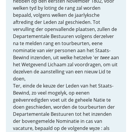
hebben op den eersten November 1802, voor
welken tyd by loting de rang zal worden
bepaald, volgens welken de jaarlyksche
aftreding der Leden zal geschieden. Tot
vervulling der openvallende plaatsen, zullen de
Departementale Bestuuren volgens derzelver
na te melden rang en tourbeurten, eene
nominatie van
vier
personen aan het Staats-
Bewind inzenden, uit welke hetzelve 'er
twee
aan
het Wetgevend Lichaam zal voordragen, om uit
dezelven de aanstelling van een nieuw Lid te
doen,
Ter, einde de keuze der Leden van het Staats-
Bewind, zo veel mogelyk, op eenen
geëvenredigden voet uit de geheele Natie te
doen geschieden, worden de tourbeurten der
Departementale Bestuuren tot het inzenden
der bovengemelde Nominatie in cas van
vacature, bepaald op de volgende wyze : als