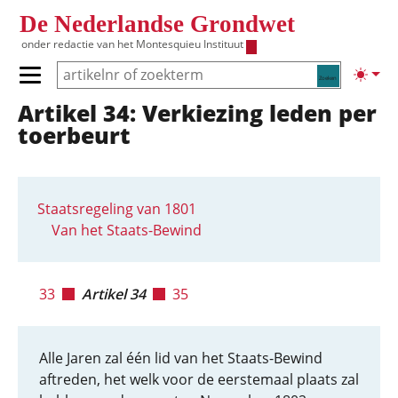
Overslaan en naar de inhoud gaan
De Nederlandse Grondwet
onder redactie van het
Montesquieu Instituut
Zoeken
Lichte
Primair menu tonen/verbergen
Artikel 34: Verkiezing leden per
Hoofdnavigatie
toerbeurt
Staatsregeling van 1801
Van het Staats-Bewind
33
Artikel 34
35
Alle Jaren zal één lid van het Staats-Bewind
aftreden, het welk voor de eerstemaal plaats zal