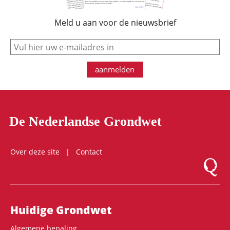
Meld u aan voor de nieuwsbrief
e-mail
aanmelden
De Nederlandse Grondwet
Over deze site
Contact
Logo Mon
Hoofdnavigatie
Huidige Grondwet
Algemene bepaling