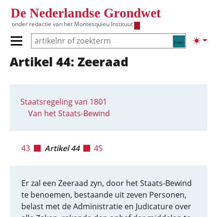
Overslaan en naar de inhoud gaan
De Nederlandse Grondwet
onder redactie van het
Montesquieu Instituut
Zoeken
Lichte
Primair menu tonen/verbergen
Artikel 44: Zeeraad
Hoofdnavigatie
Staatsregeling van 1801
Van het Staats-Bewind
43
Artikel 44
45
Er zal een Zeeraad zyn, door het Staats-Bewind
te benoemen, bestaande uit zeven Personen,
belast met de Administratie en Judicature over