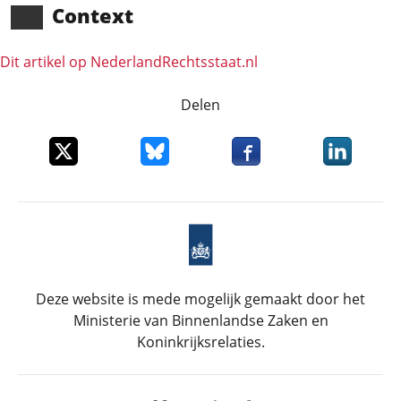
Context
Dit artikel op NederlandRechts­staat.nl
Delen
Deel dit item op X
Deel dit item op Bluesky
Deel dit item op Faceboo
Deel dit it
Deze website is mede mogelijk gemaakt door het
Ministerie van Binnenlandse Zaken en
Koninkrijksrelaties.