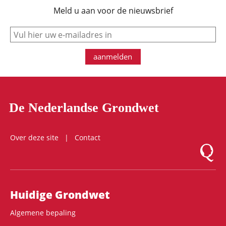
Meld u aan voor de nieuwsbrief
e-mail
aanmelden
De Nederlandse Grondwet
Over deze site
Contact
Logo Mon
Hoofdnavigatie
Huidige Grondwet
Algemene bepaling