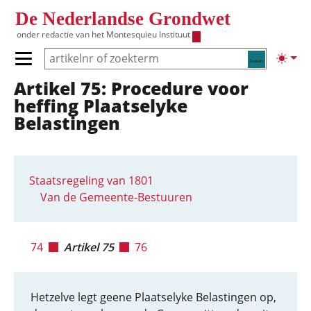
Overslaan en naar de inhoud gaan
De Nederlandse Grondwet
onder redactie van het
Montesquieu Instituut
Zoeken
Lichte
Primair menu tonen/verbergen
Artikel 75: Procedure voor
Hoofdnavigatie
heffing Plaatselyke
Belastingen
Staatsregeling van 1801
Van de Gemeente-Bestuuren
74
Artikel 75
76
Hetzelve legt geene Plaatselyke Belastingen op,