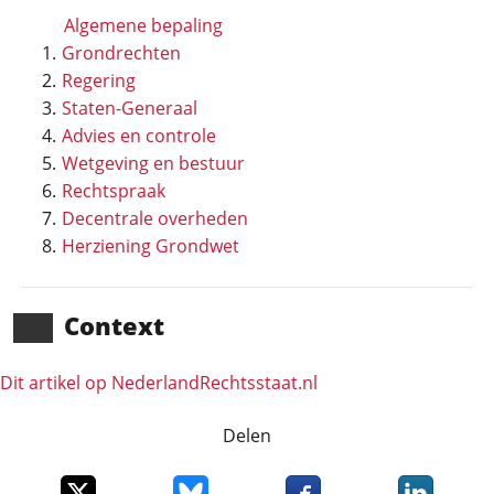
Algemene bepaling
Grondrechten
Regering
Staten-Generaal
Advies en controle
Wetgeving en bestuur
Rechtspraak
Decentrale overheden
Herziening Grondwet
Context
Dit artikel op NederlandRechts­staat.nl
Delen
Deel dit item op X
Deel dit item op Bluesky
Deel dit item op Faceboo
Deel dit it