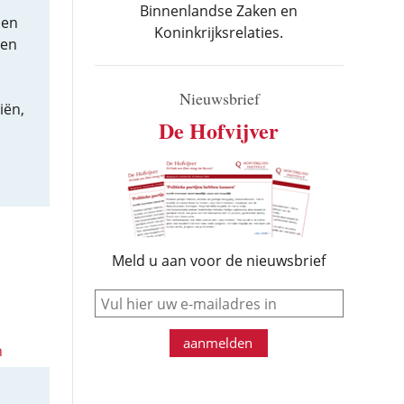
Binnenlandse Zaken en
sen
Koninkrijksrelaties.
pen
Nieuwsbrief
iën,
De Hofvijver
Meld u aan voor de nieuwsbrief
e-mail
aanmelden
n