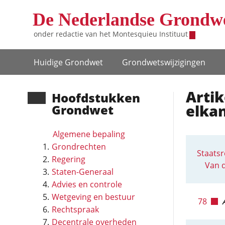
Overslaan en naar de inhoud gaan
De Nederlandse Grondw
onder redactie van het
Montesquieu Instituut
Hoofdnavigatie
Huidige Grondwet
Grondwets­wijzigingen
Artik
Hoofd­stukken
elka
Grondwet
Algemene bepaling
Grondrechten
Staatsr
Regering
Van d
Staten-Generaal
Advies en controle
Wetgeving en bestuur
78
Rechtspraak
Decentrale overheden