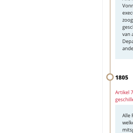
Vonn
exec
zoog
gesc
van 
Depa
ande
1805
Artikel
geschill
Alle
welk
mits