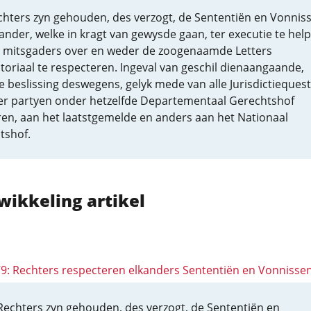
echters zyn gehouden, des verzogt, de Sententiën en Vonnis
ander, welke in kragt van gewysde gaan, ter executie te hel
n, mitsgaders over en weder de zoogenaamde Letters
toriaal te respecteren. Ingeval van geschil dienaangaande,
e beslissing deswegens, gelyk mede van alle Jurisdictiequest
r partyen onder hetzelfde Departementaal Gerechtshof
en, aan het laatstgemelde en anders aan het Nationaal
tshof.
wikkeling artikel
 79: Rechters respecteren elkanders Sententiën en Vonnisse
 Rechters zyn gehouden, des verzogt, de Sententiën en