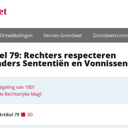
et
Ontwikke­lingen
Versies Grondwet
Grondwets­comm
el 79: Rechters respecteren
nders Sententiën en Vonnissen
egeling van 1801
e Rechterlyke Magt
Artikel 79
80