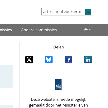
Zoeken
issies
Andere commissies
Lichte/donke
Delen
Deel dit item op X
Deel dit item op Bluesky
Deel dit item op Facebo
Deel dit item
Deze website is mede mogelijk
gemaakt door het Ministerie van