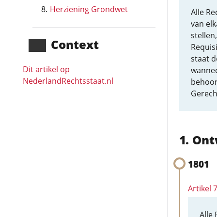
Herziening Grondwet
Alle R
van elk
stelle
Context
Requisi
staat d
Dit artikel op
wannee
NederlandRechts­staat.nl
behoor
Gerech
Ont
1801
Artikel
Alle