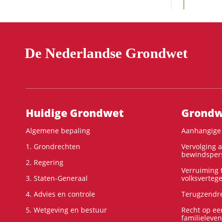
De Nederlandse Grondwet
Hoofdnavigatie
Huidige Grondwet
Grondwe
Algemene bepaling
Aanhangige 
1. Grondrechten
Vervolging 
bewindspers
2. Regering
Verruiming t
3. Staten-Generaal
volksverteg
4. Advies en controle
Terugzendre
5. Wetgeving en bestuur
Recht op ee
familieleven