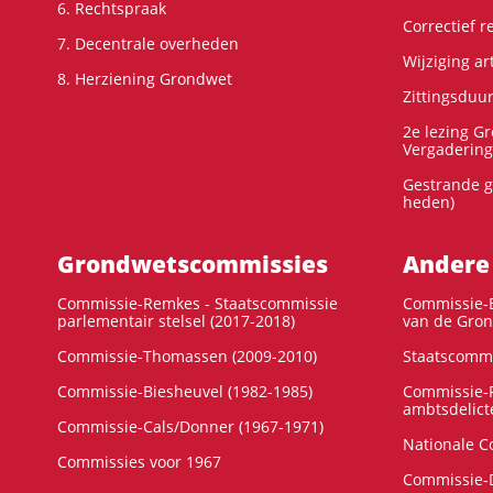
6. Rechtspraak
Correctief 
7. Decentrale overheden
Wijziging ar
8. Herziening Grondwet
Zittingsduu
2e lezing G
Vergadering
Gestrande g
heden)
Grondwets­commissies
Andere
Commissie-Remkes - Staatscommissie
Commissie-E
parlementair stelsel (2017-2018)
van de Gron
Commissie-Thomassen (2009-2010)
Staatscommi
Commissie-Biesheuvel (1982-1985)
Commissie-F
ambtsdelict
Commissie-Cals/Donner (1967-1971)
Nationale C
Commissies voor 1967
Commissie-D