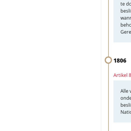
te d
besl
wann
beho
Gere
1806
Artikel 
Alle 
onde
besl
Nati