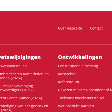
Over deze site
Contact
ts­wijzigingen
Ontwikke­lingen
wetsvoorstellen
Constitutionele toetsing
ambtsdelicten Kamerleden en
Kiesstelsel
onen (2026-)
Referendum
ijdelijke vervanging
enwoordigers (2025-)
Gekozen minister-president of 
cht Eerste Kamer (2023-)
Toekomst tweekamerstelsel
rbiediging van het gezins- en
Wet politieke partijen
 (2023-)