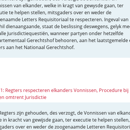
issen van elkander, welke in kragt van gewysde gaan, ter
utie te helpen stellen, mitsgaders over en weder de
enaamde Letters Requisitoriaal te respecteren. Ingeval van
hil dienaangaande, staat de beslissing deswegens, gelyk m
alle Jurisdictiequestiën, wanneer partyen onder hetzelfde
rtementaal Gerechtshof behooren, aan het laatstgemelde 
rs aan het Nationaal Gerechtshof.
 71: Regters respecteren elkanders Vonnissen, Procedure bij
en omtrent Jurisdictie
 Regters zijn gehouden, des verzogt, de Vonnissen van elkan
e in kracht van gewijsde gaan, ter executie te helpen stellen,
gaders over en weder de zoogenaamde Letteren Requisitori