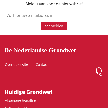
Meld u aan voor de nieuwsbrief
e-mail
aanmelden
De Nederlandse Grondwet
Over deze site
Contact
Logo Mon
Hoofdnavigatie
Huidige Grondwet
Algemene bepaling