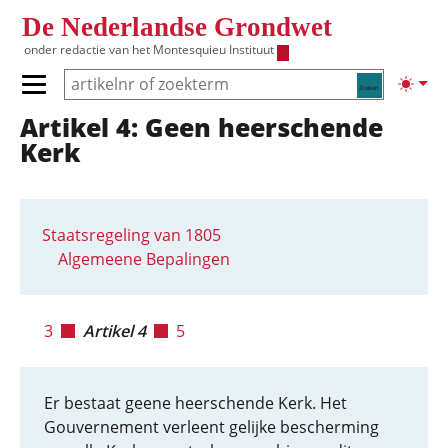
Overslaan en naar de inhoud gaan
De Nederlandse Grondwet
onder redactie van het
Montesquieu Instituut
Zoeken
Lichte
Primair menu tonen/verbergen
Artikel 4: Geen heerschende
Hoofdnavigatie
Kerk
Staatsregeling van 1805
Algemeene Bepalingen
3
Artikel 4
5
Er bestaat geene heerschende Kerk. Het
Gouvernement verleent gelijke bescherming