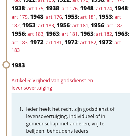
168
,
:
art 169
,
:
art 170
,
:
art 174
,
1938
1938
1948
1948
:
art 175
,
:
art 176
,
:
art 174
,
:
1948
1953
1953
art 175
,
:
art 176
,
:
art 181
,
:
art
1953
1956
1956
182
,
:
art 183
,
:
art 181
,
:
art 182
,
1956
1963
1963
1963
:
art 183
,
:
art 181
,
:
art 182
,
:
1972
1972
1972
art 183
,
:
art 181
,
:
art 182
,
:
art
183
1983
Artikel 6: Vrijheid van godsdienst en
levensovertuiging
Ieder heeft het recht zijn godsdienst of
levensovertuiging, individueel of in
gemeenschap met anderen, vrij te
belijden, behoudens ieders