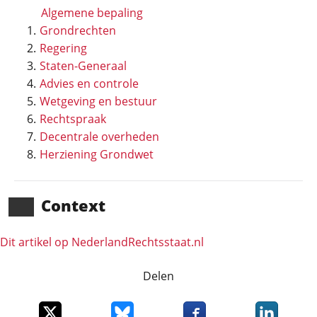
Algemene bepaling
Grondrechten
Regering
Staten-Generaal
Advies en controle
Wetgeving en bestuur
Rechtspraak
Decentrale overheden
Herziening Grondwet
Context
Dit artikel op NederlandRechts­staat.nl
Delen
Deel dit item op X
Deel dit item op Bluesky
Deel dit item op Faceboo
Deel dit it