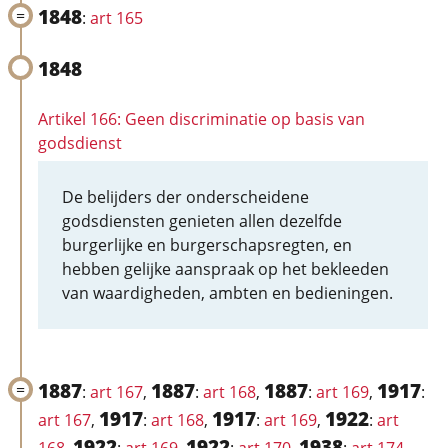
1848
:
art 165
1848
Artikel 166: Geen discriminatie op basis van
godsdienst
De belijders der onderscheidene
godsdiensten genieten allen dezelfde
burgerlijke en burgerschapsregten, en
hebben gelijke aanspraak op het bekleeden
van waardigheden, ambten en bedieningen.
1887
1887
1887
1917
:
art 167
,
:
art 168
,
:
art 169
,
:
1917
1917
1922
art 167
,
:
art 168
,
:
art 169
,
:
art
1922
1922
1938