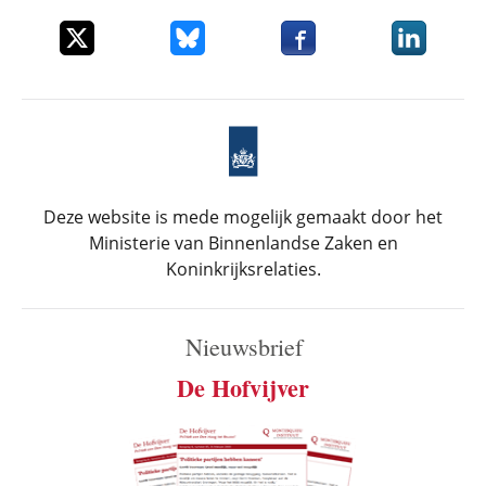
Deel dit item op X
Deel dit item op Bluesky
Deel dit item op Faceboo
Deel dit it
Deze website is mede mogelijk gemaakt door het
Ministerie van Binnenlandse Zaken en
Koninkrijksrelaties.
Nieuwsbrief
De Hofvijver