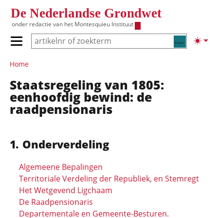
Overslaan en naar de inhoud gaan
De Nederlandse Grondwet
onder redactie van het
Montesquieu Instituut
Zoeken
Lichte
Primair menu tonen/verbergen
Hoofdnavigatie
Home
Staatsregeling van 1805:
eenhoofdig bewind: de
raadpensionaris
Onderverdeling
Algemeene Bepalingen
Territoriale Verdeling der Republiek, en Stemregt
Het Wetgevend Ligchaam
De Raadpensionaris
Departementale en Gemeente-Besturen.