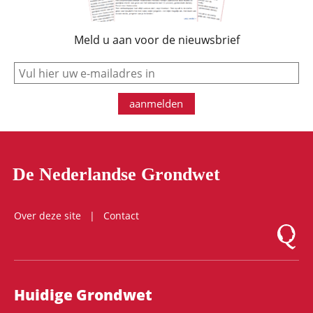
Meld u aan voor de nieuwsbrief
e-mail
aanmelden
De Nederlandse Grondwet
Over deze site
Contact
Logo Mon
Hoofdnavigatie
Huidige Grondwet