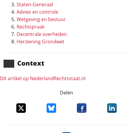
Staten-Generaal
Advies en controle
Wetgeving en bestuur
Rechtspraak
Decentrale overheden
Herziening Grondwet
Context
Dit artikel op NederlandRechts­staat.nl
Delen
Deel dit item op X
Deel dit item op Bluesky
Deel dit item op Faceboo
Deel dit it