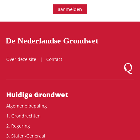
aanmelden
De Nederlandse Grondwet
Over deze site
Contact
Logo Mon
Hoofdnavigatie
Huidige Grondwet
Algemene bepaling
1. Grondrechten
2. Regering
3. Staten-Generaal