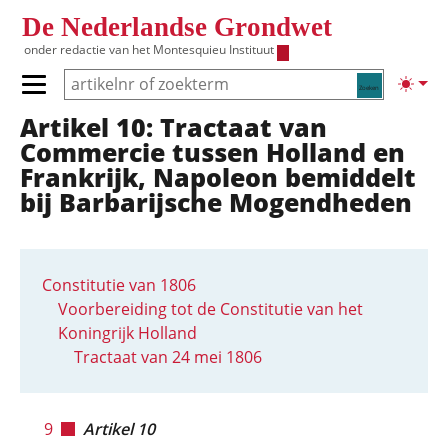
Overslaan en naar de inhoud gaan
De Nederlandse Grondwet
onder redactie van het
Montesquieu Instituut
Zoeken
Lichte
Primair menu tonen/verbergen
Artikel 10: Tractaat van
Hoofdnavigatie
Commercie tussen Holland en
Frankrijk, Napoleon bemiddelt
bij Barbarijsche Mogendheden
Constitutie van 1806
Voorbereiding tot de Constitutie van het
Koningrijk Holland
Tractaat van 24 mei 1806
9
Artikel 10