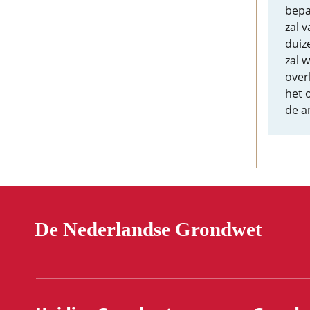
bepa
zal 
duiz
zal 
over
het 
de a
De Nederlandse Grondwet