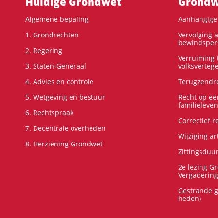
Hoofdnavigatie
Huidige Grondwet
Grondwe
Algemene bepaling
Aanhangige 
1. Grondrechten
Vervolging 
bewindspers
2. Regering
Verruiming t
3. Staten-Generaal
volksverteg
4. Advies en controle
Terugzendre
5. Wetgeving en bestuur
Recht op ee
familieleven
6. Rechtspraak
Correctief 
7. Decentrale overheden
Wijziging ar
8. Herziening Grondwet
Zittingsduu
2e lezing G
Vergadering
Gestrande g
heden)