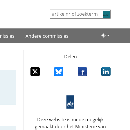
Zoeken
issies
Andere commissies
Lichte/donke
Delen
Deel dit item op X
Deel dit item op Bluesky
Deel dit item op Facebo
Deel dit item
Deze website is mede mogelijk
gemaakt door het Ministerie van