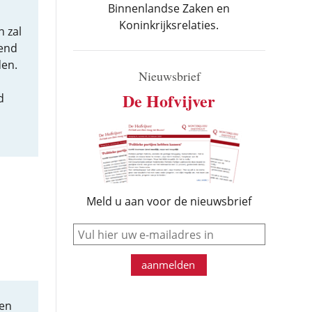
Binnenlandse Zaken en
Koninkrijksrelaties.
 zal
zend
den.
Nieuwsbrief
De Hofvijver
d
Meld u aan voor de nieuwsbrief
e-mail
aanmelden
den