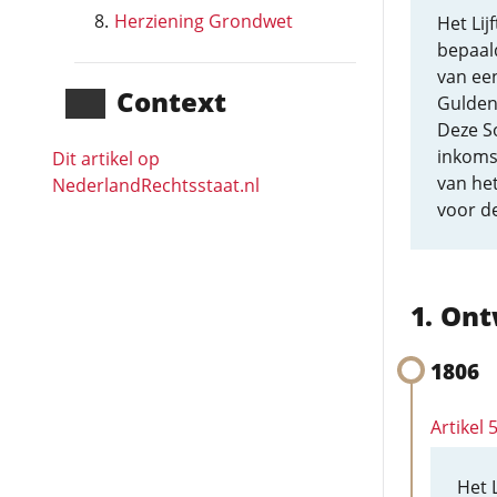
Herziening Grondwet
Het Lij
bepaald
van ee
Context
Gulden
Deze So
inkoms
Dit artikel op
van het
NederlandRechts­staat.nl
voor de
Ont
1806
Artikel
Het 