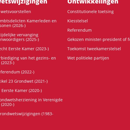
ts­wijzigingen
Ontwikke­lingen
wetsvoorstellen
Constitutionele toetsing
ambtsdelicten Kamerleden en
Kiesstelsel
onen (2026-)
Referendum
ijdelijke vervanging
enwoordigers (2025-)
Gekozen minister-president of 
cht Eerste Kamer (2023-)
Toekomst tweekamerstelsel
rbiediging van het gezins- en
Wet politieke partijen
 (2023-)
referendum (2022-)
tikel 23 Grondwet (2021-)
r Eerste Kamer (2020-)
rondwetsherziening in Verenigde
 (2020-)
rondwetswijzigingen (1983-