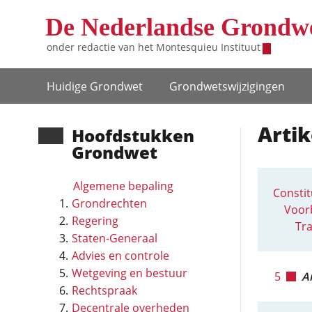
Overslaan en naar de inhoud gaan
De Nederlandse Grondw
onder redactie van het
Montesquieu Instituut
Hoofdnavigatie
Huidige Grondwet
Grondwets­wijzigingen
Artik
Hoofd­stukken
Grondwet
Algemene bepaling
Constit
Grondrechten
Voorb
Regering
Tra
Staten-Generaal
Advies en controle
Wetgeving en bestuur
5
Ar
Rechtspraak
Decentrale overheden