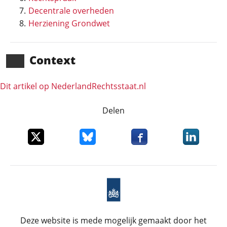
Decentrale overheden
Herziening Grondwet
Context
Dit artikel op NederlandRechts­staat.nl
Delen
Deel dit item op X
Deel dit item op Bluesky
Deel dit item op Faceboo
Deel dit it
Deze website is mede mogelijk gemaakt door het