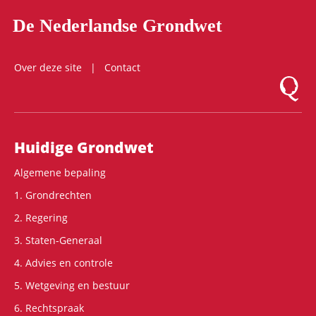
De Nederlandse Grondwet
Over deze site
Contact
Logo Mon
Hoofdnavigatie
Huidige Grondwet
Algemene bepaling
1. Grondrechten
2. Regering
3. Staten-Generaal
4. Advies en controle
5. Wetgeving en bestuur
6. Rechtspraak