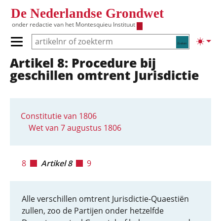
Overslaan en naar de inhoud gaan
De Nederlandse Grondwet
onder redactie van het
Montesquieu Instituut
Zoeken
Lichte
Primair menu tonen/verbergen
Artikel 8: Procedure bij
Hoofdnavigatie
geschillen omtrent Jurisdictie
Constitutie van 1806
Wet van 7 augustus 1806
8
Artikel 8
9
Alle verschillen omtrent Jurisdictie-Quaestiën
zullen, zoo de Partijen onder hetzelfde