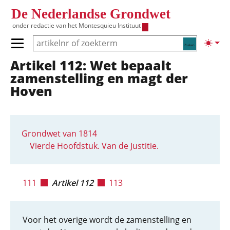
Overslaan en naar de inhoud gaan
De Nederlandse Grondwet
onder redactie van het
Montesquieu Instituut
Zoeken
Lichte
Primair menu tonen/verbergen
Artikel 112: Wet bepaalt
Hoofdnavigatie
zamenstelling en magt der
Hoven
Grondwet van 1814
Vierde Hoofdstuk. Van de Justitie.
111
Artikel 112
113
Voor het overige wordt de zamenstelling en