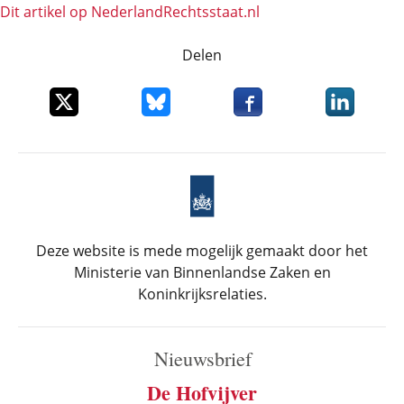
Dit artikel op NederlandRechts­staat.nl
Delen
Deel dit item op X
Deel dit item op Bluesky
Deel dit item op Faceboo
Deel dit it
Deze website is mede mogelijk gemaakt door het
Ministerie van Binnenlandse Zaken en
Koninkrijksrelaties.
Nieuwsbrief
De Hofvijver